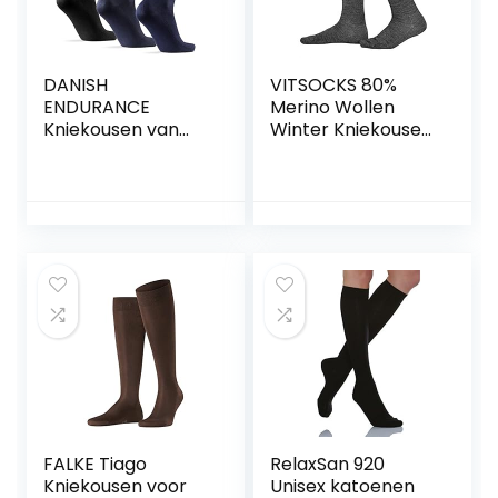
DANISH
VITSOCKS 80%
ENDURANCE
Merino Wollen
Kniekousen van
Winter Kniekousen
Bamboe, Dames &
Heren, Warme
Heren, Superzacht
Lange Sokken,
& Ademend, 3
Zacht Ademend
paar
FALKE Tiago
RelaxSan 920
Kniekousen voor
Unisex katoenen