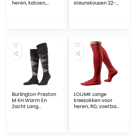
heren, katoen,
steunskousen 22-
zwart, wit, vele
27 mmHg
andere kleuren,
compressie
versterkte
kniesokken zonder
patroon,
ademend, lang,
eenkleurig, hoog
en dun, 1 paar
Burlington Preston
LOIJMK Lange
M KH Warm En
kniesokken voor
Zacht Lang
heren, RD, voetbal,
gedessineerd 1
sport, honkbal,
Paar heren
voetbal, hoge
Kniekousen (1-
sokken voor
Pack)
pasgeborenen