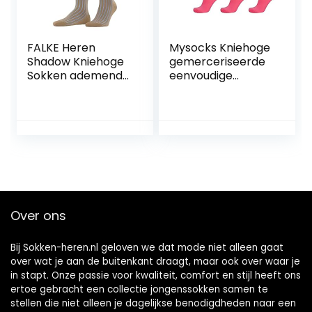
FALKE Heren
Mysocks Kniehoge
Shadow Kniehoge
gemerceriseerde
Sokken ademend
eenvoudige
katoen
sokken
verstevigde
herenknieschoene
n fijne platte naad
voor drukvrije teen
geribd business
elke dag dragen 1
Paar
Over ons
Bij Sokken-heren.nl geloven we dat mode niet alleen gaat
over wat je aan de buitenkant draagt, maar ook over waar je
in stapt. Onze passie voor kwaliteit, comfort en stijl heeft ons
ertoe gebracht een collectie jongenssokken samen te
stellen die niet alleen je dagelijkse benodigdheden naar een