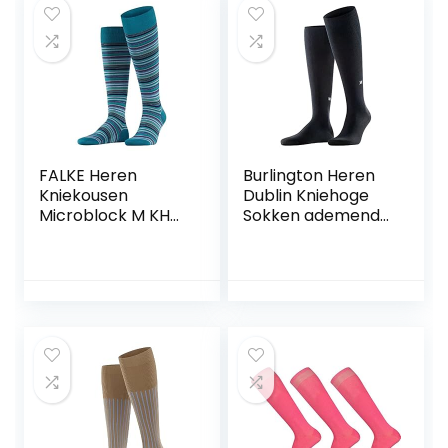
FALKE Heren
Burlington Heren
Kniekousen
Dublin Kniehoge
Microblock M KH
Sokken ademend
Katoen Lang
duurzaam katoen
gedessineerd 1
versterkte platte
Paar
naad effen
gekleurd zakelijk
dagelijks ONE-
SIZE-FITS-ALL als
geschenk 1 Paar