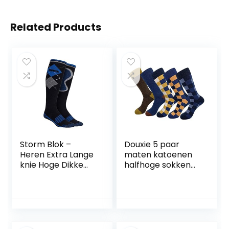
Related Products
Storm Blok –
Douxie 5 paar
Heren Extra Lange
maten katoenen
knie Hoge Dikke
halfhoge sokken
Katoen Rijke
for heren Zakelijke
Argyle
herfst- en
Gedessineerd
wintergestreepte
Wellington Boot
geruite jurksokken
Sokken