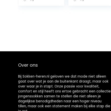
de
Christmas Socks
geurremmende
Dames Warm
wol platte naad
Comfortabele
drukvrije teen
Tube Sock
argyle modieus
Warme Zachte
alledaags
Geschenken
zakelijk ONE-
Wintersokken
SIZE-FITS-ALL
Set Voor Dames
geschenk 1 Paar
En Heren
Over ons
Bij Sokken-heren.nl geloven we dat mode niet alleen
gaat over wat je aan de buitenkant draagt, maar ook
over waar je in stapt. Onze passie voor kwaliteit,
comfort en stijl heeft ons ertoe gebracht een collectie
jongenssokken samen te stellen die niet alleen je
dagelijkse benodigdheden naar een hoger niveau
tillen, maar ook een statement maken bij elke stap die