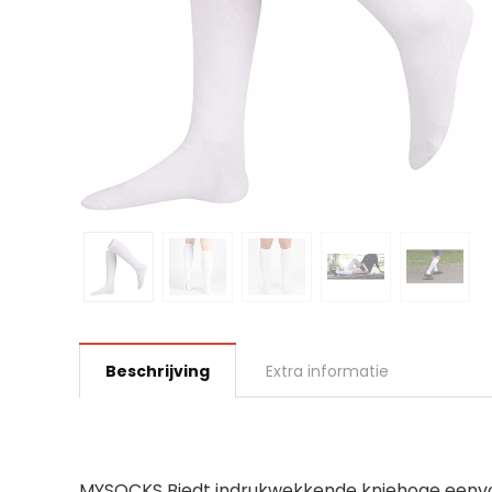
Beschrijving
Extra informatie
MYSOCKS Biedt indrukwekkende kniehoge eenvo