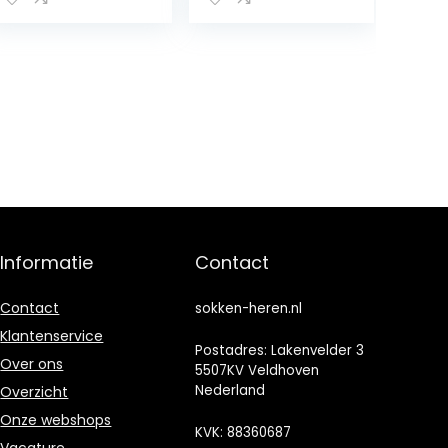
versterkte
kniesokken
kniesokken
zonder patroon,
zonder patroon
ademend, lang,
ademend lang
eenkleurig, hoog
eenkleurig hoog
en dun, 1 paar
en warm 1 paar
Informatie
Contact
Contact
sokken-heren.nl
Klantenservice
Postadres: Lakenvelder 3
Over ons
5507KV Veldhoven
Nederland
Overzicht
Onze webshops
KVK: 88360687
Vacature