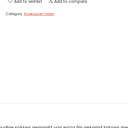
Add to wishlist
Add to compare
Category:
Kniekousen heren
udige sokken gemaakt van extra fijn gekamd katoen me