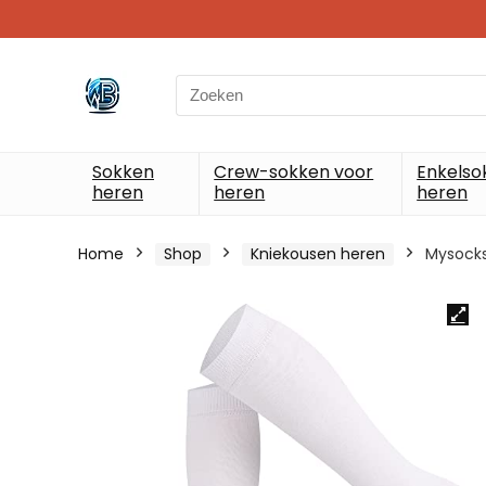
Search
for:
Sokken
Crew-sokken voor
Enkelso
heren
heren
heren
Home
Shop
Kniekousen heren
Mysocks