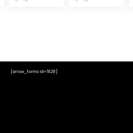
Kwartlengte,
Sokken
Anti-Blaar voor
Katoenen
Dames & Heren
Sokken Voor
Heren Sokken
Voor Mannen
Katoen Heren
Gestreepte
Sokken Mens
Enkel Sokken
Kerstmis
[arrow_forms id=’1628′]