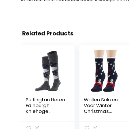
Related Products
Burlington Heren
Wollen Sokken
Edinburgh
Voor Winter
Kniehoge
Christmas
Sokken
Santa Claus
ademende
Sokken Wollen
klimaatregelen
Animal Fashion