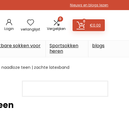
Nieuws en blogs lezen
0
0
€
0.00
Login
Vergelijken
verlanglijst
tbare sokken voor
Sportsokken
blogs
heren
| naadloze teen | zachte latexband
een