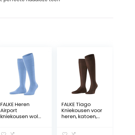
FALKE Heren
FALKE Tiago
Airport
Kniekousen voor
kniekousen wol
heren, katoen,
katoen zwart wit
zwart, wit, vele
vele andere
andere kleuren,
kleuren
versterkte