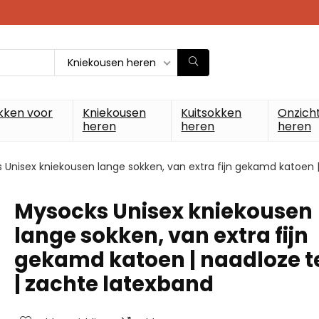
Kniekousen heren
kken voor
Kniekousen
Kuitsokken
Onzich
heren
heren
heren
 Unisex kniekousen lange sokken, van extra fijn gekamd katoen 
Mysocks Unisex kniekousen
lange sokken, van extra fijn
gekamd katoen | naadloze t
| zachte latexband