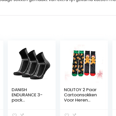
DANISH
NOLITOY 2 Paar
ENDURANCE 3-
Cartoonsokken
pack
Voor Heren
Hardloopsokken
Lange
voor Lange
Herensokken
Afstanden,
Heren Katoenen