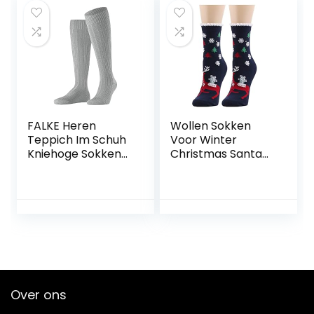
FALKE Heren
Wollen Sokken
Teppich Im Schuh
Voor Winter
Kniehoge Sokken
Christmas Santa
ademende
Claus Sokken
klimaatregelende
Wollen Animal
geurremmende
Fashion Christmas
wol verlichting
Socks Dames
voor de voeten
Warm
gedempte pluche
Comfortabele
zool warme vlakke
Tube Sock Warme
naad drukvrije
Zachte
teen 1 Paar
Geschenken
Over ons
Wintersokken Set
Voor Dames En