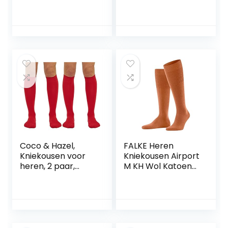
duurzaam katoen
meerkleurig,
versterkte platte
eenheidsmaat,
naad effen
Meerkleurig, One
gekleurd zakelijk
Size Grote Maten
dagelijks ONE-
SIZE-FITS-ALL als
geschenk 1 Paar
Coco & Hazel,
FALKE Heren
Kniekousen voor
Kniekousen Airport
heren, 2 paar,
M KH Wol Katoen
gekamd katoen,
Lang eenkleurig 1
naadloze teen
Paar, Orange
(Tandoori 8576),
43-44