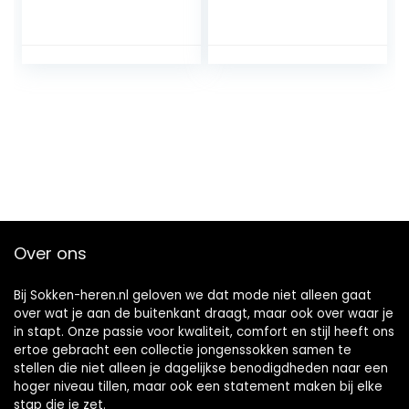
vrouwen,
werksokken heren
ademende
& dames katoenen
sportsokken met
unisex
grippers, voor
(kwartlengte)
voetbal,
kwartsokken.
basketbal, yoga,
hardlopen, fietsen
Over ons
Bij Sokken-heren.nl geloven we dat mode niet alleen gaat
over wat je aan de buitenkant draagt, maar ook over waar je
in stapt. Onze passie voor kwaliteit, comfort en stijl heeft ons
ertoe gebracht een collectie jongenssokken samen te
stellen die niet alleen je dagelijkse benodigdheden naar een
hoger niveau tillen, maar ook een statement maken bij elke
stap die je zet.