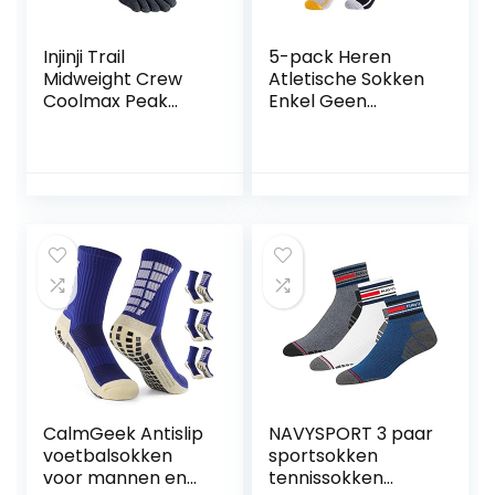
Injinji Trail
5-pack Heren
Midweight Crew
Atletische Sokken
Coolmax Peak
Enkel Geen
Teensokken Unisex
Showsokken
Ademende
Wicking Sports
Hardloopsokken
CalmGeek Antislip
NAVYSPORT 3 paar
voetbalsokken
sportsokken
voor mannen en
tennissokken