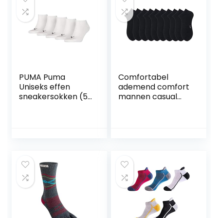
PUMA Puma
Comfortabel
Uniseks effen
ademend comfort
sneakersokken (5
mannen casual
stuks) uniseks-
sokken lente en
volwassene
zomer mesh
Sokken (5-Pack)
ademende dunne
sectie effen kleur
mannen korte buis
werk katoen
sokken stijl een 10
paar Pack