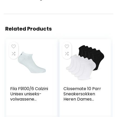
Related Products
Fila F9100/6 Calzini
Closemate 10 Parr
Unisex uniseks-
Sneakersokken
volwassene
Heren Dames
Sokken
Sportsokken
Ademende
Loopsokken