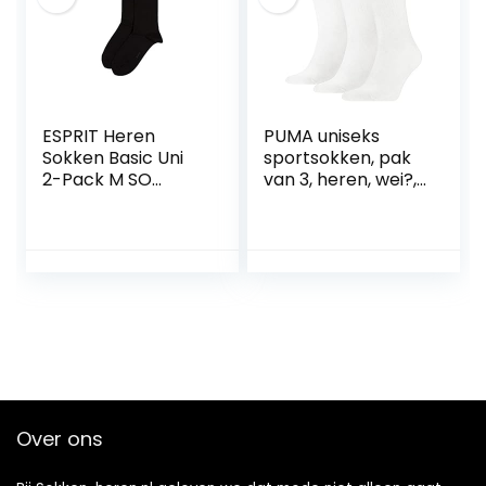
ESPRIT Heren
PUMA uniseks
Sokken Basic Uni
sportsokken, pak
2-Pack M SO
van 3, heren, wei?,
Katoen Dun
47-49 (EU)
eenkleurig
Multipack 2 Paar,
Zwart (Black
3000), 43-46
Over ons