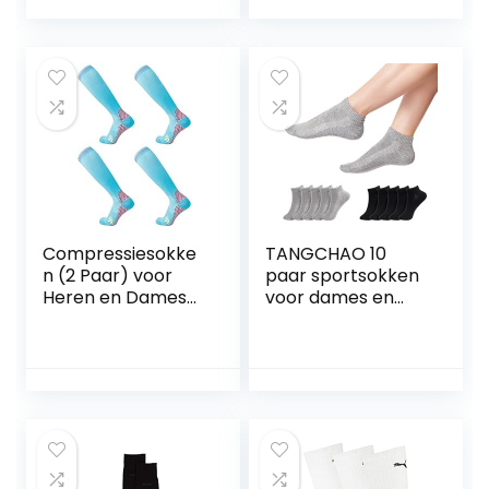
Atheletic Trainer
Antislip Korte
Sokken Katoenen
Enkelsokken
Compressiesokke
TANGCHAO 10
n (2 Paar) voor
paar sportsokken
Heren en Dames
voor dames en
20-30 mmHg
heren, ademende
Compressiekouse
multifunctionele
n Circulatie voor
katoenen sokken,
Fietsen Running
unisex
Support Socks
(XXL, Sky Blue)