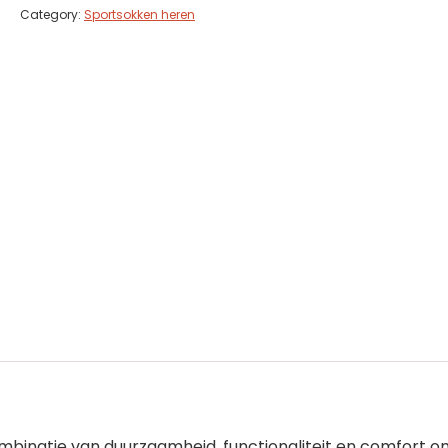
Category:
Sportsokken heren
binatie van duurzaamheid, functionaliteit en comfort o