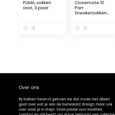
PUMA, sokken
Closemate 10
voor, 3 paar
Parr
Sneakersokken
Heren Dames
Sportsokken
Ademende
Loopsokken
Atheletic Trainer
Antislip Korte
Sokken
Katoenen
Enkelsokken
Over ons
Bij Sokken-heren.nl geloven we dat mode niet alleen
gaat over wat je aan de buitenkant draagt, maar ook
over waar je in stapt. Onze passie voor kwaliteit,
comfort en stijl heeft ons ertoe gebracht een collectie