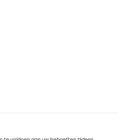
m te voldoen aan uw behoeften tijdens