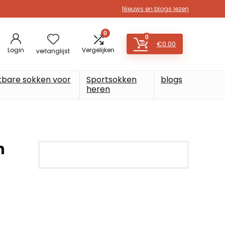
Nieuws en blogs lezen
0
0
€
0.00
Login
Vergelijken
verlanglijst
tbare sokken voor
Sportsokken
blogs
heren
n