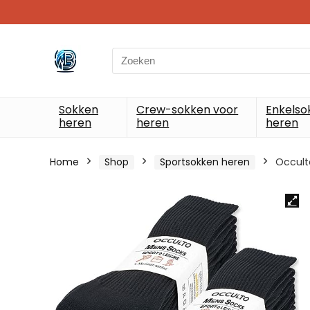
Search
for:
Sokken
Crew-sokken voor
Enkelso
heren
heren
heren
Home
Shop
Sportsokken heren
Occult