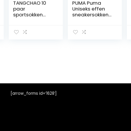
TANGCHAO 10
PUMA Puma
paar
Uniseks effen
sportsokken
sneakersokken
voor dames en
(5 stuks)
heren,
uniseks-
ademende
volwassene
multifunctionele
Sokken (5-Pack)
katoenen
sokken, unisex
[arrow_forms id=’1628′]