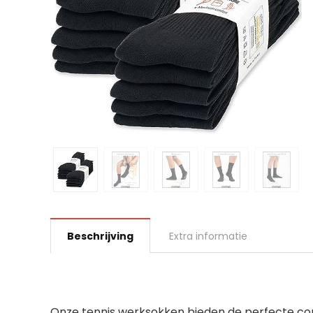
Beschrijving
Extra informatie
Onze tennis werksokken bieden de perfecte com