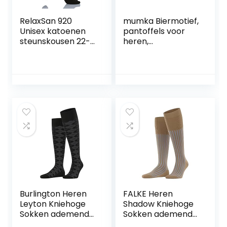
RelaxSan 920
mumka Biermotief,
Unisex katoenen
pantoffels voor
steunskousen 22-
heren,
27 mmHg
meerkleurig,
compressie
eenheidsmaat,
Meerkleurig, One
Size Grote Maten
Burlington Heren
FALKE Heren
Leyton Kniehoge
Shadow Kniehoge
Sokken ademend
Sokken ademend
klimaatregulerend
katoen