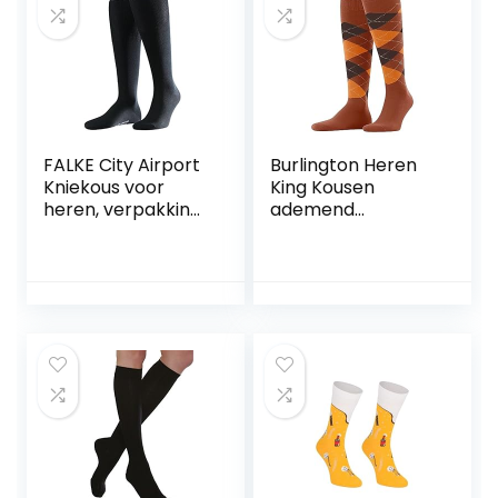
FALKE City Airport
Burlington Heren
Kniekous voor
King Kousen
heren, verpakking
ademend
van 3 stuks
duurzaam
biologisch katoen
platte naad voor
drukvrije teen
modieus met
argyle business
everyday ONE-
SIZE-FITS-ALL als
geschenk 1 Paar