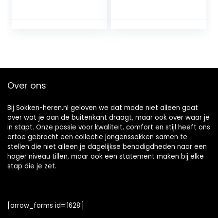
geurremmend wol
verstevigde
platte naad
herenknieschoene
drukvrije teen
n fijne platte naad
argyle modieuze
voor drukvrije teen
dagelijkse business
geribd business
ONE-SIZE-FITS-ALL
elke dag dragen 1
als geschenk 1
Paar
Paar
Over ons
Bij Sokken-heren.nl geloven we dat mode niet alleen gaat
over wat je aan de buitenkant draagt, maar ook over waar je
in stapt. Onze passie voor kwaliteit, comfort en stijl heeft ons
ertoe gebracht een collectie jongenssokken samen te
stellen die niet alleen je dagelijkse benodigdheden naar een
hoger niveau tillen, maar ook een statement maken bij elke
stap die je zet.
[arrow_forms id=’1628′]