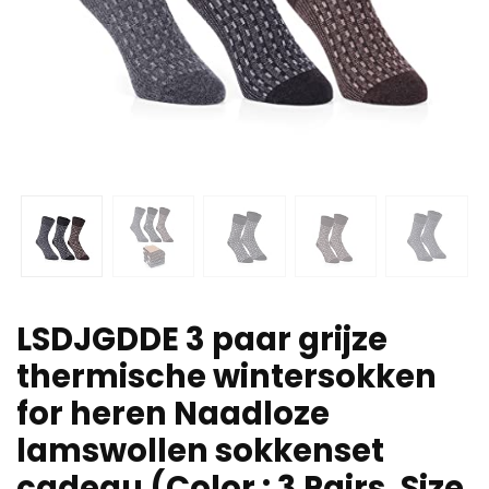
LSDJGDDE 3 paar grijze
thermische wintersokken
for heren Naadloze
lamswollen sokkenset
cadeau (Color : 3 Pairs, Size