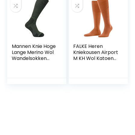
Mannen Knie Hoge
FALKE Heren
Lange Merino Wol
Kniekousen Airport
Wandelsokken
M KH Wol Katoen
zonder Elastiek
Lang eenkleurig 1
Paar, Orange
(Tandoori 8576),
43-44