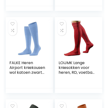
Fashion Christmas
Socks Dames
Warm
Comfortabele
Tube Sock Warme
Zachte
Geschenken
Wintersokken Set
Voor Dames En
Heren
FALKE Heren
LOIJMK Lange
Airport kniekousen
kniesokken voor
wol katoen zwart
heren, RD, voetbal,
wit vele andere
sport, honkbal,
kleuren versterkte
voetbal, hoge
kniesokken zonder
sokken voor
patroon ademend
pasgeborenen
lang eenkleurig
hoog en warm 1
paar