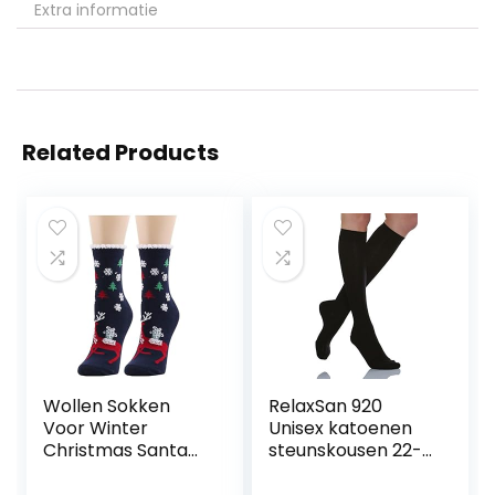
Extra informatie
Related Products
Wollen Sokken
RelaxSan 920
Voor Winter
Unisex katoenen
Christmas Santa
steunskousen 22-
Claus Sokken
27 mmHg
Wollen Animal
compressie