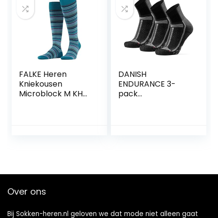
en dun, 1 paar
FALKE Heren
DANISH
Kniekousen
ENDURANCE 3-
Microblock M KH
pack
Katoen Lang
Hardloopsokken
gedessineerd 1
voor Lange
Paar
Afstanden,
Kwartlengte, Anti-
Blaar voor Dames
& Heren
Over ons
Bij Sokken-heren.nl geloven we dat mode niet alleen gaat