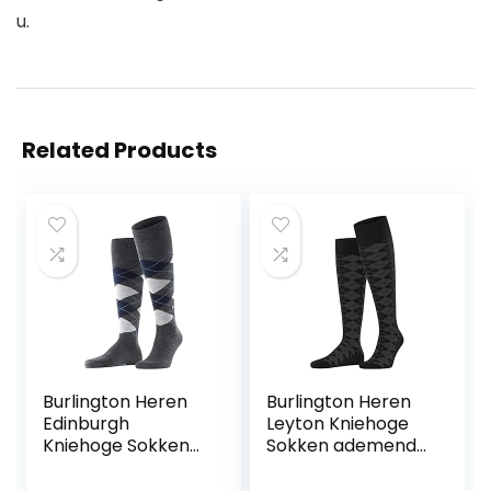
u.
Related Products
Burlington Heren
Burlington Heren
Edinburgh
Leyton Kniehoge
Kniehoge Sokken
Sokken ademend
ademende
klimaatregulerend
klimaatregelende
geurremmend wol