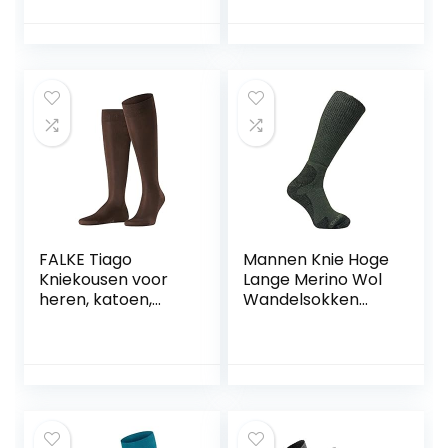
geurremmende
platte naad
wol platte naad
drukvrije teen
drukvrije teen
argyle modieuze
argyle modieus
dagelijkse business
alledaags zakelijk
ONE-SIZE-FITS-ALL
ONE-SIZE-FITS-ALL
als geschenk 1
geschenk 1 Paar
Paar
FALKE Tiago
Mannen Knie Hoge
Kniekousen voor
Lange Merino Wol
heren, katoen,
Wandelsokken
zwart, wit, vele
zonder Elastiek
andere kleuren,
versterkte
kniesokken zonder
patroon,
ademend, lang,
eenkleurig, hoog