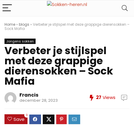
Home
»
blogs
»
Verbeter je stijlspel met deze grappige dierensokken –
Sock Mafia
Jongens sokken
Verbeter je stijlspel
met deze grappige
dierensokken – Sock
Mafia
Francis
27
Views
december 28, 2023
0
Save