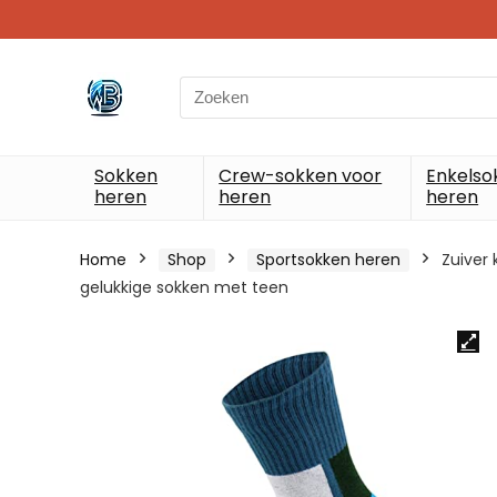
Search
for:
Sokken
Crew-sokken voor
Enkelso
heren
heren
heren
Home
Shop
Sportsokken heren
Zuiver
gelukkige sokken met teen