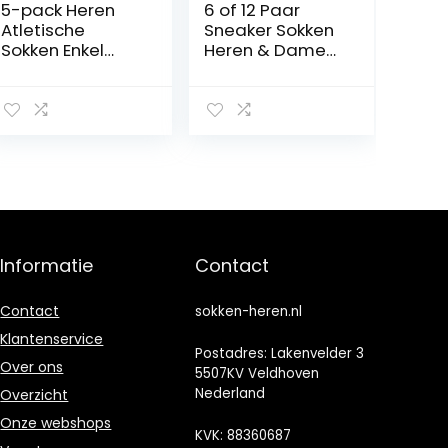
5-pack Heren
6 of 12 Paar
Atletische
Sneaker Sokken
Sokken Enkel
Heren & Dames
Geen
Sportsokken
Showsokken
Badstof Zool
Ademende
Katoen
Wicking Sports
Hardloopsokken
Informatie
Contact
Contact
sokken-heren.nl
Klantenservice
Postadres: Lakenvelder 3
Over ons
5507KV Veldhoven
Nederland
Overzicht
Onze webshops
KVK: 88360687