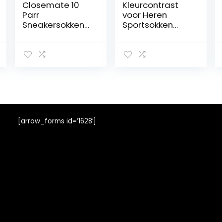
Closemate 10
Kleurcontrast
Parr
voor Heren
Sneakersokken
Sportsokken
Heren Dames
Katoen
Sportsokken
Ademende
Ademende
Sokken Zweet
Loopsokken
Absorberen
Atheletic Trainer
Verdikte Sokken
Antislip Korte
Sokken
Katoenen
Enkelsokken
[arrow_forms id=’1628′]