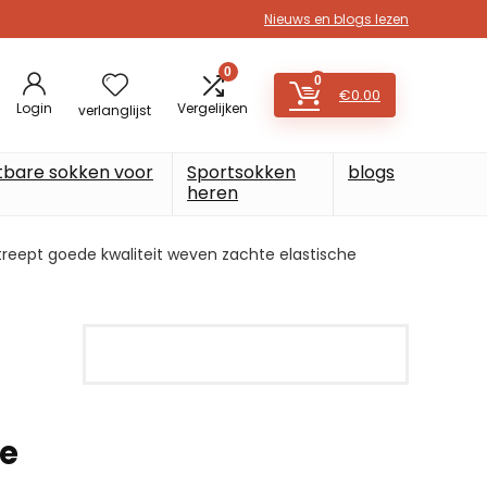
Nieuws en blogs lezen
0
0
€
0.00
Login
Vergelijken
verlanglijst
tbare sokken voor
Sportsokken
blogs
heren
treept goede kwaliteit weven zachte elastische
te