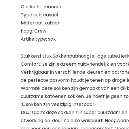
Geslacht: mannen
Type sok: casual
Materiaal: katoen
hoog: Crew
Artikeltype: sok
Stukken:1 stuk.Sokkenbuishoogte: lage tube.He
Comfort: ze zijn extreem huidvriendelijk en v
Verkrijgbaar in verschillende kleuren en patro
de perfecte pasvorm houdt je tenen op droge le
Warmte: deze sokken zijn gemaakt van een dik
duurzame katoenen sokken. Je hoeft je geen zor
is, sokken zijn veelzijdig inzetbaar.
Duurzaam: deze sokken zijn super duurzaam en 
afwerking en kleur na elke wasbeurt. Hoogwaardi
dag voor een aangenaam draagcomfort. Voel je v