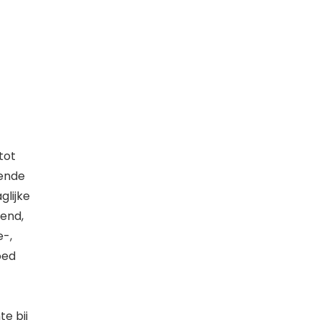
tot
lende
glijke
end,
e-,
oed
e bij