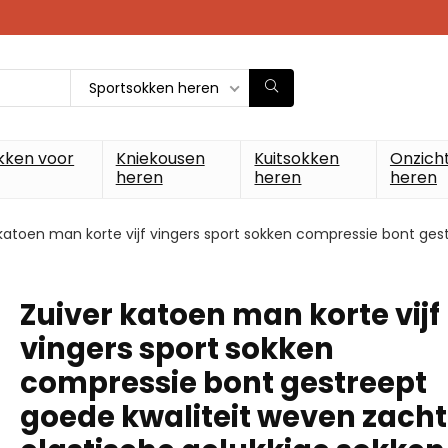
Sportsokken heren
kken voor
Kniekousen
Kuitsokken
Onzich
heren
heren
heren
 katoen man korte vijf vingers sport sokken compressie bont ges
Zuiver katoen man korte vijf
vingers sport sokken
compressie bont gestreept
goede kwaliteit weven zach