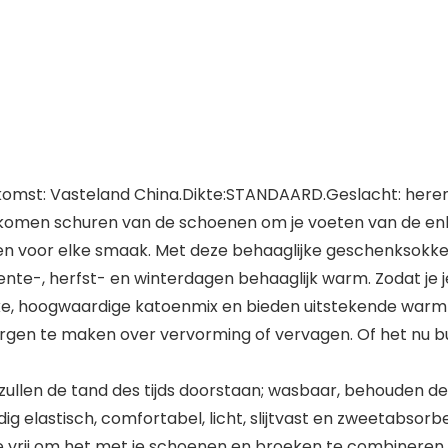
rkomst: Vasteland China.Dikte:STANDAARD.Geslacht: heren
oorkomen schuren van de schoenen om je voeten van de en
nen voor elke smaak. Met deze behaaglijke geschenksokke
nte-, herfst- en winterdagen behaaglijk warm. Zodat je j
ke, hoogwaardige katoenmix en bieden uitstekende warmt
gen te maken over vervorming of vervagen. Of het nu buit
zullen de tand des tijds doorstaan; wasbaar, behouden 
g elastisch, comfortabel, licht, slijtvast en zweetabsorb
rij om het met je schoenen en broeken te combineren ter