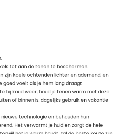
.
kels tot aan de tenen te beschermen.
n zijn koele ochtenden lichter en ademend, en
e goed voelt als je hem lang draagt
e bij koud weer; houd je tenen warm met deze
en of binnen is, dagelijks gebruik en vakantie
de nieuwe technologie en behouden hun
erend. Het verwarmt je huid en zorgt de hele
wijl het je warm houdt. zal de beste keuze zijn