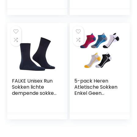
Heren
FALKE Unisex Run
5-pack Heren
Sokken lichte
Atletische Sokken
dempende sokken
Enkel Geen
versterkt sportief
Showsokken
voor elke dag voor
Ademende
sneakers met
Wicking Sports
pluche zool
Hardloopsokken
sneldrogend
ademend katoen
functioneel