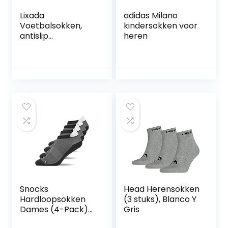
Lixada
adidas Milano
Voetbalsokken,
kindersokken voor
antislip
heren
sportsokken,
hardloopsokken,
heren,
compressiesports
okken, ademend,
voor fietsen,
basketbal,
hardlopen, yoga,
klimmen
Snocks
Head Herensokken
Hardloopsokken
(3 stuks), Blanco Y
Dames (4-Pack)
Gris
Sportsokken