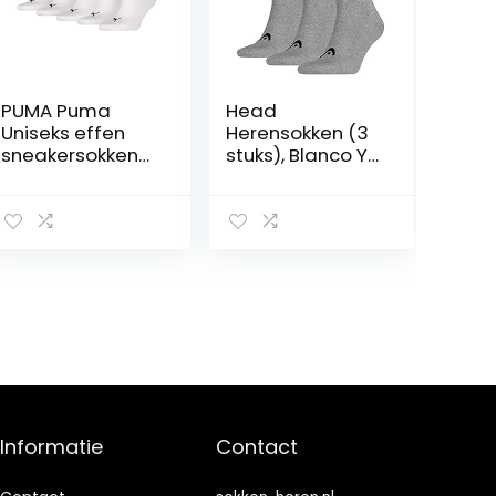
PUMA Puma
Head
Uniseks effen
Herensokken (3
sneakersokken
stuks), Blanco Y
(5 stuks)
Gris
uniseks-
volwassene
Sokken (5-Pack)
Informatie
Contact