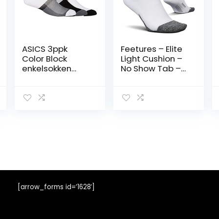
ASICS 3ppk
Feetures – Elite
Color Block
Light Cushion –
enkelsokken
No Show Tab –
heren sokken
Athletic Running
Socks for Men
and Women
[arrow_forms id=’1628′]