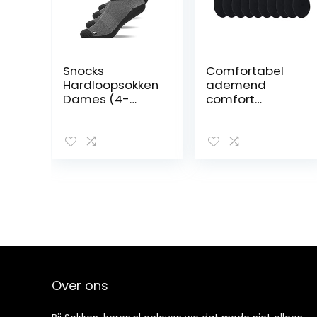
Snocks
Comfortabel
Hardloopsokken
ademend
Dames (4-
comfort
Pack)
mannen casual
Sportsokken
sokken lente en
Heren
zomer mesh
ademende
dunne sectie
effen kleur
mannen korte
buis werk katoen
sokken stijl een
10 paar Pack
Over ons