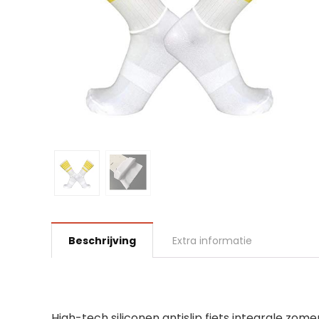
Beschrijving
Extra informatie
High-tech siliconen antislip fiets integrale zo