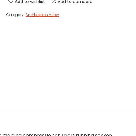
Add to wishlist
Add to compare
Category:
Sportsokken heren
mer molding compressie sok sport running sokken