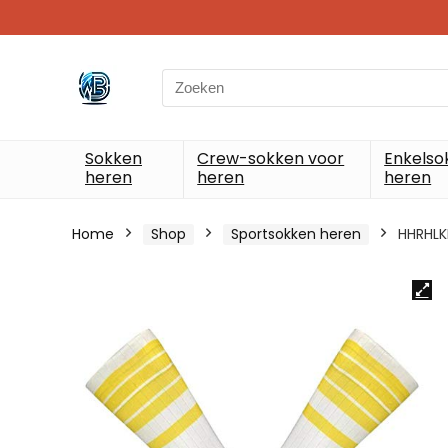
Search
for:
Sokken
Crew-sokken voor
Enkelso
heren
heren
heren
Home
Shop
Sportsokken heren
HHRHLK