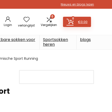
Nieuws en blogs lezen
0
0
€
0.00
Login
Vergelijken
verlanglijst
tbare sokken voor
Sportsokken
blogs
heren
amische Sport Running
ort