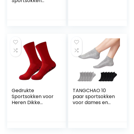
Sportsokken
Katoen Ademende
Sokken Zweet
Absorberen
Verdikte Sokken
Gedrukte
TANGCHAO 10
Sportsokken voor
paar sportsokken
Heren Dikke
voor dames en
Handdoekbodems
heren, ademende
okken Middenbuis
multifunctionele
Doseer Sokken
katoenen sokken,
Niet -slip
unisex