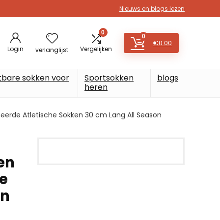
Nieuws en blogs lezen
0
0
€
0.00
Login
Vergelijken
verlanglijst
tbare sokken voor
Sportsokken
blogs
heren
eerde Atletische Sokken 30 cm Lang All Season
en
he
on