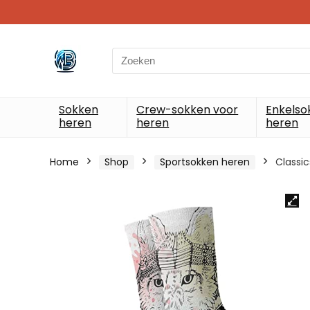
Search
for:
Sokken
Crew-sokken voor
Enkelso
heren
heren
heren
Home
Shop
Sportsokken heren
Classi