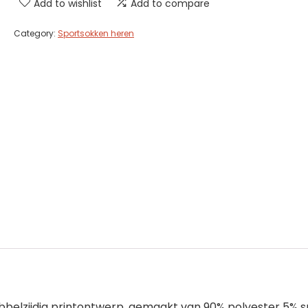
Add to wishlist
Add to compare
Category:
Sportsokken heren
bbelzijdig printontwerp, gemaakt van 90% polyester 5% s