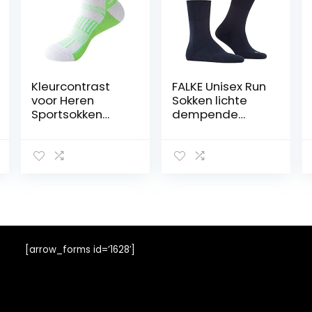
Kleurcontrast
FALKE Unisex Run
voor Heren
Sokken lichte
Sportsokken
dempende
Katoen
sokken versterkt
Ademende
sportief voor
Sokken Zweet
elke dag voor
Absorberen
sneakers met
Verdikte Sokken
pluche zool
sneldrogend
ademend
katoen
functioneel
[arrow_forms id=’1628′]
materiaal 1 Paar