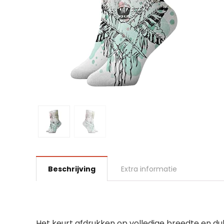
Beschrijving
Extra informatie
Het keurt afdrukken op volledige breedte en du