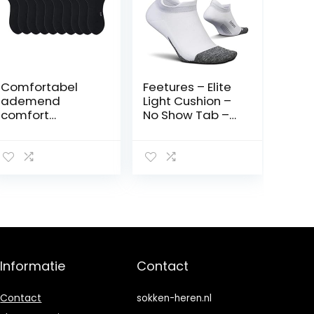
Comfortabel
Feetures – Elite
ademend
Light Cushion –
comfort
No Show Tab –
mannen casual
Athletic Running
sokken lente en
Socks for Men
zomer mesh
and Women
ademende
dunne sectie
effen kleur
mannen korte
buis werk katoen
sokken stijl een
10 paar Pack
Informatie
Contact
Contact
sokken-heren.nl