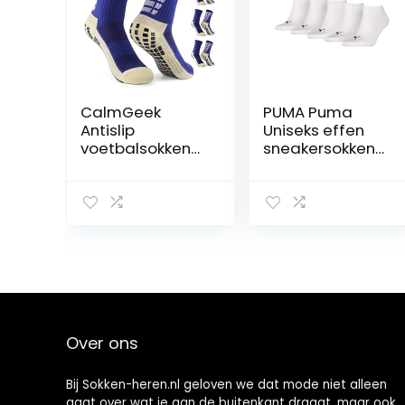
CalmGeek
PUMA Puma
Antislip
Uniseks effen
voetbalsokken
sneakersokken
voor mannen en
(5 stuks)
vrouwen,
uniseks-
ademende
volwassene
sportsokken met
Sokken (5-Pack)
grippers, voor
voetbal,
basketbal, yoga,
hardlopen,
fietsen
Over ons
Bij Sokken-heren.nl geloven we dat mode niet alleen
gaat over wat je aan de buitenkant draagt, maar ook