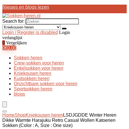
Nieuws en blogs lezen
Search for:
Login / Register is disabled
Login
verlanglijst
0
Vergelijken
0
€
0.00
Sokken heren
Crew-sokken voor heren
Enkelsokken voor heren
Kniekousen heren
Kuitsokken heren
Onzichtbare sokken voor heren
Sportsokken heren
blogs
Home
Shop
Kniekousen heren
LSDJGDDE Winter Heren
Dikke Warmte Harajuku Retro Casual Wollen Katoenen
Sokken (Color : A, Size : One size)