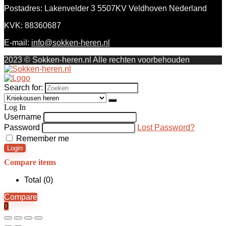
Postadres: Lakenvelder 3 5507KV Veldhoven Nederland
KVK: 88360687
E-mail:
info@sokken-heren.nl
2023 © Sokken-heren.nl Alle rechten voorbehouden
Search for:
Log In
Username
Password
Lost Password?
Remember me
Login
Compare items
Total (
0
)
Compare
0