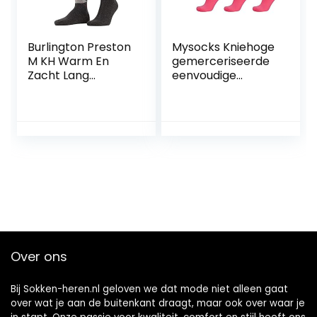
Burlington Preston
Mysocks Kniehoge
M KH Warm En
gemerceriseerde
Zacht Lang
eenvoudige
gedessineerd 1
sokken
Paar heren
Kniekousen (1-
Pack)
Over ons
Bij Sokken-heren.nl geloven we dat mode niet alleen gaat
over wat je aan de buitenkant draagt, maar ook over waar je