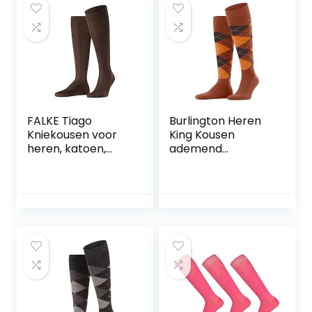
Tube Sock Warme
ONE-SIZE-FITS-ALL
Zachte
als geschenk 1
Geschenken
Paar
Wintersokken Set
Voor Dames En
Heren
FALKE Tiago
Burlington Heren
Kniekousen voor
King Kousen
heren, katoen,
ademend
zwart, wit, vele
duurzaam
andere kleuren,
biologisch katoen
versterkte
platte naad voor
kniesokken zonder
drukvrije teen
patroon,
modieus met
ademend, lang,
argyle business
eenkleurig, hoog
everyday ONE-
en dun, 1 paar
SIZE-FITS-ALL als
geschenk 1 Paar