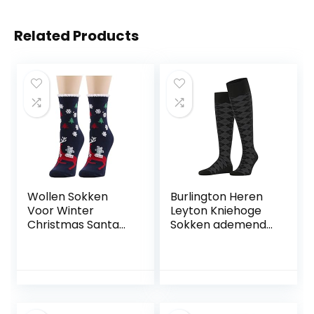
Related Products
Wollen Sokken
Burlington Heren
Voor Winter
Leyton Kniehoge
Christmas Santa
Sokken ademend
Claus Sokken
klimaatregulerend
Wollen Animal
geurremmend wol
Fashion Christmas
platte naad
Socks Dames
drukvrije teen
Warm
argyle modieuze
Comfortabele
dagelijkse business