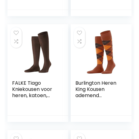
gedessineerd 1
klimaatregelende
Paar
geurremmende
wol verlichting
voor de voeten
gedempte pluche
zool warme vlakke
naad drukvrije
teen 1 Paar
FALKE Tiago
Burlington Heren
Kniekousen voor
King Kousen
heren, katoen,
ademend
zwart, wit, vele
duurzaam
andere kleuren,
biologisch katoen
versterkte
platte naad voor
kniesokken zonder
drukvrije teen
patroon,
modieus met
ademend, lang,
argyle business
eenkleurig, hoog
everyday ONE-