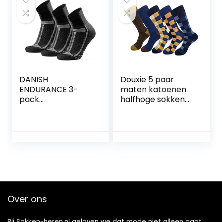
en dun, 1 paar
SIZE-FITS-ALL als
geschenk 1 Paar
DANISH
Douxie 5 paar
ENDURANCE 3-
maten katoenen
pack
halfhoge sokken
Hardloopsokken
for heren Zakelijke
voor Lange
herfst- en
Afstanden,
wintergestreepte
Kwartlengte, Anti-
geruite jurksokken
Blaar voor Dames
& Heren
Over ons
Bij Sokken-heren.nl geloven we dat mode niet alleen gaat