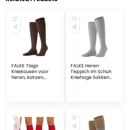
FALKE Tiago
FALKE Heren
Kniekousen voor
Teppich Im Schuh
heren, katoen,
Kniehoge Sokken
zwart, wit, vele
ademende
andere kleuren,
klimaatregelende
versterkte
geurremmende
kniesokken zonder
wol verlichting
patroon,
voor de voeten
ademend, lang,
gedempte pluche
eenkleurig, hoog
zool warme vlakke
en dun, 1 paar
naad drukvrije
teen 1 Paar