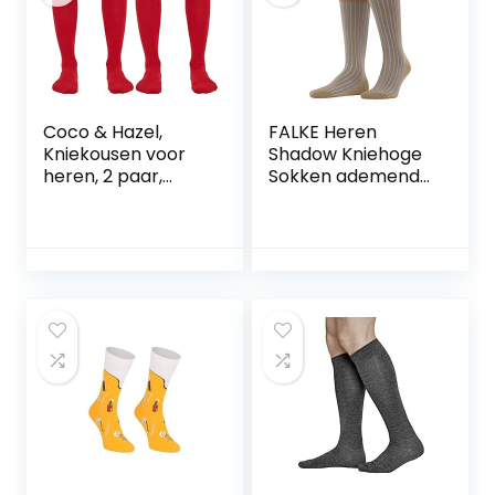
Coco & Hazel,
FALKE Heren
Kniekousen voor
Shadow Kniehoge
heren, 2 paar,
Sokken ademend
gekamd katoen,
katoen
naadloze teen
verstevigde
herenknieschoene
n fijne platte naad
voor drukvrije teen
geribd business
elke dag dragen 1
Paar