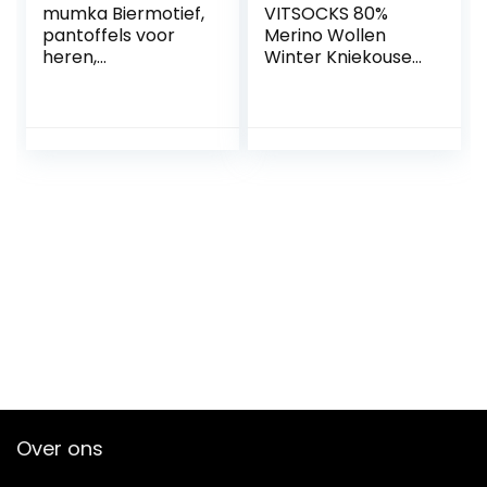
mumka Biermotief,
VITSOCKS 80%
pantoffels voor
Merino Wollen
heren,
Winter Kniekousen
meerkleurig,
Heren, Warme
eenheidsmaat,
Lange Sokken,
Meerkleurig, One
Zacht Ademend
Size Grote Maten
Over ons