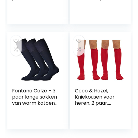
Hardloopsokken
van 3 stuks
voor Lange
Afstanden,
Kwartlengte, Anti-
Blaar voor Dames
& Heren
Fontana Calze – 3
Coco & Hazel,
paar lange sokken
Kniekousen voor
van warm katoen,
heren, 2 paar,
elastisch,
gekamd katoen,
comfortabel en
naadloze teen
versterkt