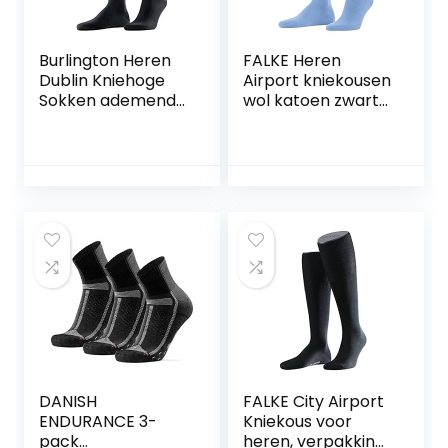
Burlington Heren
FALKE Heren
Dublin Kniehoge
Airport kniekousen
Sokken ademend
wol katoen zwart
duurzaam katoen
wit vele andere
versterkte platte
kleuren versterkte
naad effen
kniesokken zonder
gekleurd zakelijk
patroon ademend
dagelijks ONE-
lang eenkleurig
SIZE-FITS-ALL als
hoog en warm 1
geschenk 1 Paar
paar
DANISH
FALKE City Airport
ENDURANCE 3-
Kniekous voor
pack
heren, verpakking