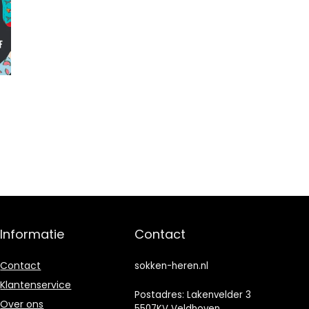
n
Informatie
Contact
Contact
sokken-heren.nl
Klantenservice
Postadres: Lakenvelder 3
Over ons
5507KV Veldhoven