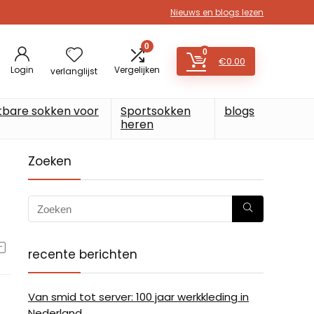
Nieuws en blogs lezen
0
0
€
0.00
Login
Vergelijken
verlanglijst
tbare sokken voor
Sportsokken
blogs
heren
Zoeken
recente berichten
Van smid tot server: 100 jaar werkkleding in
Nederland