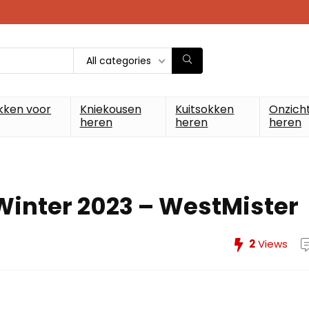
All categories
kken voor
Kniekousen
Kuitsokken
Onzich
heren
heren
heren
/Winter 2023 – WestMister
2
Views