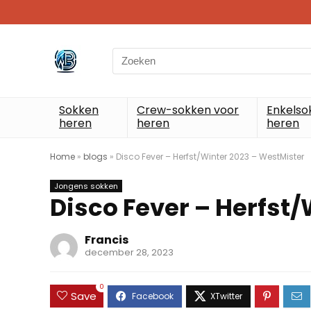
Search
for:
Sokken
Crew-sokken voor
Enkelso
heren
heren
heren
Home
»
blogs
»
Disco Fever – Herfst/Winter 2023 – WestMister
Jongens sokken
Disco Fever – Herfst
Francis
december 28, 2023
0
Save