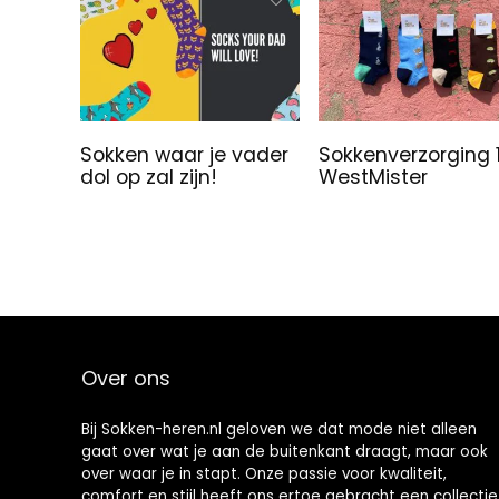
Sokken waar je vader
Sokkenverzorging 1
dol op zal zijn!
WestMister
Over ons
Bij Sokken-heren.nl geloven we dat mode niet alleen
gaat over wat je aan de buitenkant draagt, maar ook
over waar je in stapt. Onze passie voor kwaliteit,
comfort en stijl heeft ons ertoe gebracht een collectie