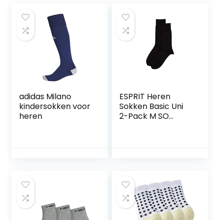
adidas Milano
ESPRIT Heren
kindersokken voor
Sokken Basic Uni
heren
2-Pack M SO
Katoen Dun
eenkleurig
Multipack 2 Paar,
Zwart (Black
3000), 43-46