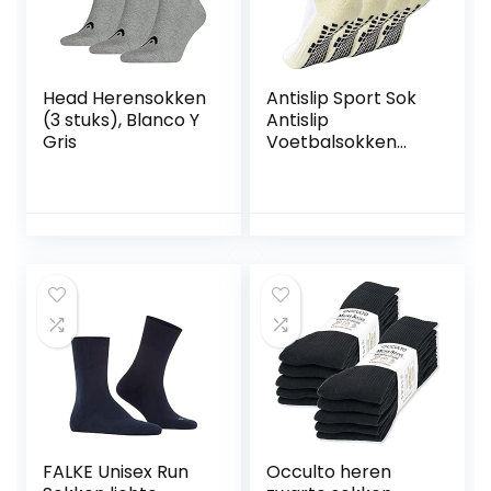
Head Herensokken
Antislip Sport Sok
(3 stuks), Blanco Y
Antislip
Gris
Voetbalsokken
Heren Dames
Voetbal
Sportsokken
Ontworpen voor
Voetbal Basketbal
Hardlopen
Sportsokken voor
Voetbal 2Paar
FALKE Unisex Run
Occulto heren