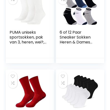
PUMA uniseks
6 of 12 Paar
sportsokken, pak
Sneaker Sokken
van 3, heren, wei?,
Heren & Dames
47-49 (EU)
Sportsokken
Badstof Zool
Katoen