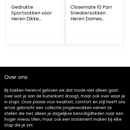
Gedrukte
Closemate 10 Parr
Sportsokken voor
Sneakersokken
Heren Dikke
Heren Dames
Handdoekbodems
Sportsokken
okken Middenbuis
Ademende
Doseer Sokken
Loopsokken
Niet -slip
Atheletic Trainer
Antislip Korte
Sokken Katoenen
Enkelsokken
Over ons
Bij Sokken-heren.nl geloven we dat mode niet alleen gaat
over wat je aan de buitenkant draagt, maar ook over waar je
in stapt. Onze passie voor kwaliteit, comfort en stijl heeft ons
ertoe gebracht een collectie jongenssokken samen te
stellen die niet alleen je dagelijkse benodigdheden naar een
hoger niveau tillen, maar ook een statement maken bij elke
stap die je zet.