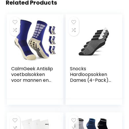
Related Products
CalmGeek Antislip
Snocks
voetbalsokken
Hardloopsokken
voor mannen en
Dames (4-Pack)
vrouwen,
Sportsokken
ademende
Heren
sportsokken met
grippers, voor
voetbal,
basketbal, yoga,
hardlopen, fietsen