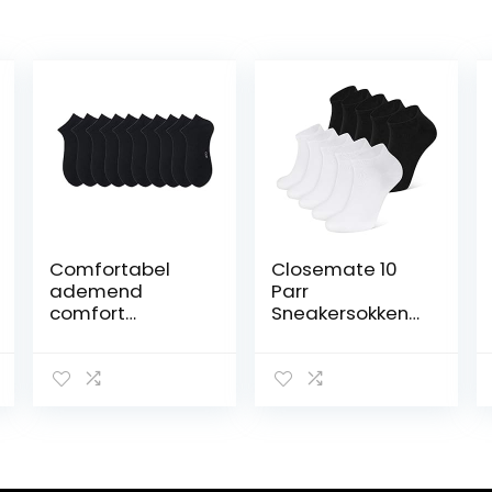
Comfortabel
Closemate 10
ademend
Parr
comfort
Sneakersokken
mannen casual
Heren Dames
sokken lente en
Sportsokken
zomer mesh
Ademende
ademende
Loopsokken
dunne sectie
Atheletic Trainer
effen kleur
Antislip Korte
mannen korte
Sokken
buis werk katoen
Katoenen