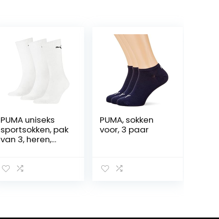
PUMA uniseks
PUMA, sokken
sportsokken, pak
voor, 3 paar
van 3, heren,
wei?, 47-49 (EU)