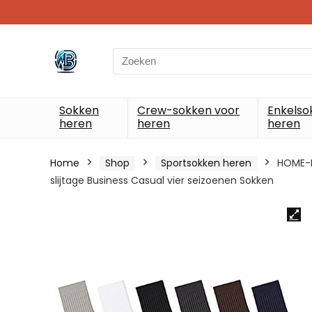
Search
for:
Sokken
Crew-sokken voor
Enkelso
heren
heren
heren
Home
Shop
Sportsokken heren
HOME-F
slijtage Business Casual vier seizoenen Sokken