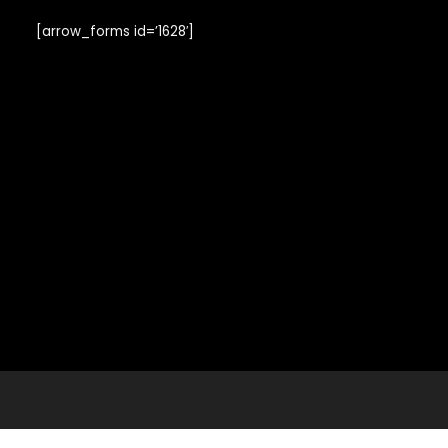
sokken stijl een
Enkelsokken
[arrow_forms id=’1628′]
10 paar Pack