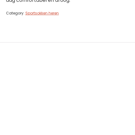
dag comfortabel en droog.
Category:
Sportsokken heren