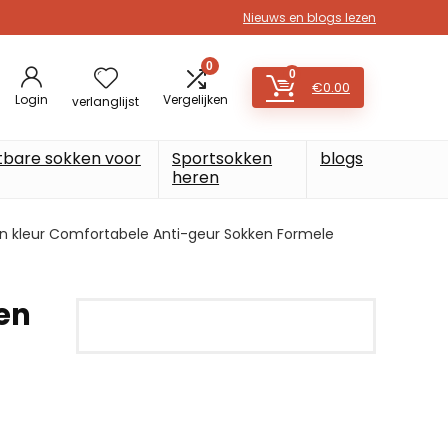
Nieuws en blogs lezen
0
0
€
0.00
Login
Vergelijken
verlanglijst
tbare sokken voor
Sportsokken
blogs
heren
en kleur Comfortabele Anti-geur Sokken Formele
en