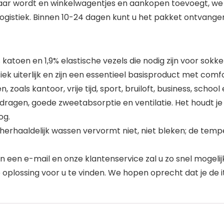
naar wordt en winkelwagentjes en aankopen toevoegt, we c
 logistiek. Binnen 10-24 dagen kunt u het pakket ontvang
katoen en 1,9% elastische vezels die nodig zijn voor sokke
iek uiterlijk en zijn een essentieel basisproduct met comf
zoals kantoor, vrije tijd, sport, bruiloft, business, school 
agen, goede zweetabsorptie en ventilatie. Het houdt je v
og.
aaldelijk wassen vervormt niet, niet bleken; de tempe
 een e-mail en onze klantenservice zal u zo snel mogelijk
e oplossing voor u te vinden. We hopen oprecht dat je de i