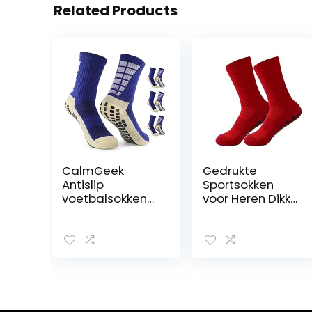
Related Products
CalmGeek
Gedrukte
Antislip
Sportsokken
voetbalsokken
voor Heren Dikke
voor mannen en
Handdoekbode
vrouwen,
msokken
ademende
Middenbuis
sportsokken met
Doseer Sokken
grippers, voor
Niet -slip
voetbal,
basketbal, yoga,
hardlopen,