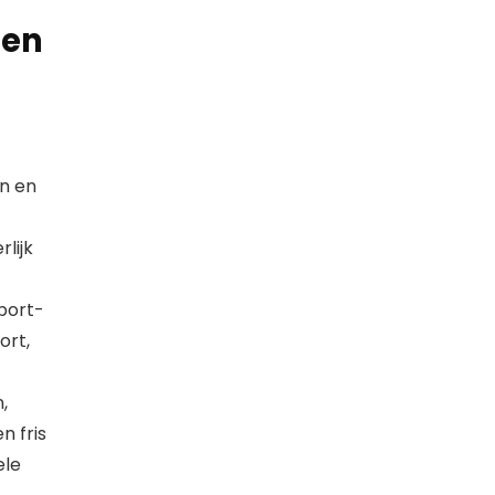
nen
en en
lijk
sport-
ort,
,
n fris
ele