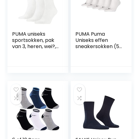
PUMA uniseks
PUMA Puma
sportsokken, pak
Uniseks effen
van 3, heren, wei?,
sneakersokken (5
47-49 (EU)
stuks) uniseks-
volwassene
Sokken (5-Pack)