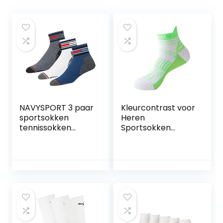
NAVYSPORT 3 paar
Kleurcontrast voor
sportsokken
Heren
tennissokken
Sportsokken
werksokken heren
Katoen Ademende
& dames katoenen
Sokken Zweet
unisex
Absorberen
(kwartlengte)
Verdikte Sokken
kwartsokken.