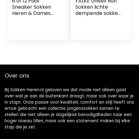
6 of 12 Paar
FALKE Unisex Run
Sneaker Sokken
Sokken lichte
Heren & Dames
dempende sokken
Sportsokken
versterkt sportief
Badstof Zool
voor elke dag voor
Katoen
sneakers met
pluche zool
sneldrogend
ademend katoen
functioneel
materiaal 1 Paar
Over ons
Bij Sokken-heren.nl geloven we dat mode niet alleen gaat
over wat je aan de buitenkant draagt, maar ook over waar je
in stapt. Onze passie voor kwaliteit, comfort en stijl heeft ons
ertoe gebracht een collectie jongenssokken samen te
stellen die niet alleen je dagelijkse benodigdheden naar een
hoger niveau tillen, maar ook een statement maken bij elke
stap die je zet.