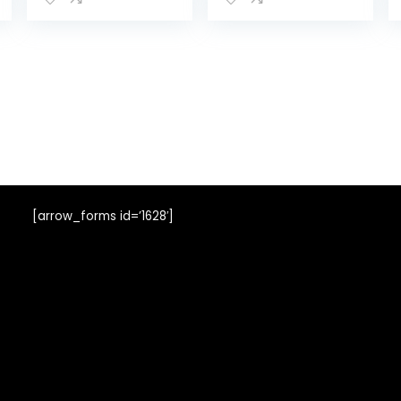
Blister Atletische
huidvriendelijk
Sokken
duurzaam effen
Multipack voor
en argyle
Dagelijks
business elke
Dragen
dag Multipack 2
Hardlopen
Paar
Werken
Wandelen
Fietsen Sport
Wandelen 5
Paar 5-8 9-11
[arrow_forms id=’1628′]