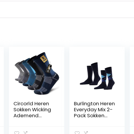
Circorld Heren
Burlington Heren
Sokken Wicking
Everyday Mix 2-
Ademend
Pack Sokken
Kussen Crew
admend katoen
Sokken Mannen
versterkte
Vrouwen Anti-
herensokken