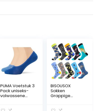
PUMA Voetstuk 3
BISOUSOX
Pack uniseks-
Sokken
volwassene
Grappige
Voetstuk
Herensokken
Vrolijke Sokken
Heren Katoen