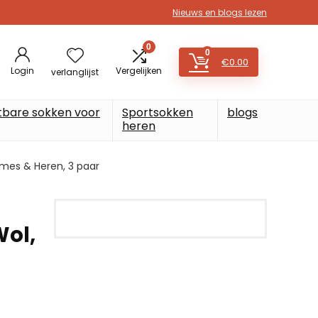
Nieuws en blogs lezen
0
0
€
0.00
Login
Vergelijken
verlanglijst
tbare sokken voor
Sportsokken
blogs
heren
mes & Heren, 3 paar
ol,