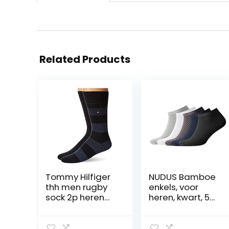
Related Products
Tommy Hilfiger
NUDUS Bamboe
thh men rugby
enkels, voor
sock 2p heren
heren, kwart, 5
CLSSC SOCK
paar,
geschenkdoos,
premium