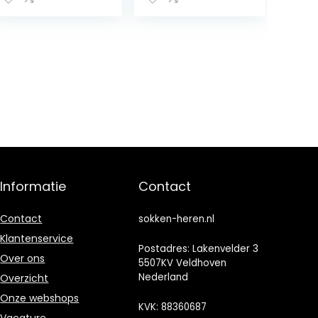
Nieuwigheid
Sokken Mannen
Cadeau voor
Mannen
Kleurrijke Sokken
Verjaardagsca
deau
Informatie
Contact
Contact
sokken-heren.nl
Klantenservice
Postadres: Lakenvelder 3
Over ons
5507KV Veldhoven
Nederland
Overzicht
Onze webshops
KVK: 88360687
Vacature