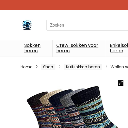
Search
for:
Sokken
Crew-sokken voor
Enkelso
heren
heren
heren
Home
Shop
Kuitsokken heren
Wollen s