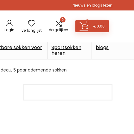
Nieuws en blogs lezen
0
0
€
0.00
Login
Vergelijken
verlanglijst
tbare sokken voor
Sportsokken
blogs
heren
 cadeau, 5 paar ademende sokken