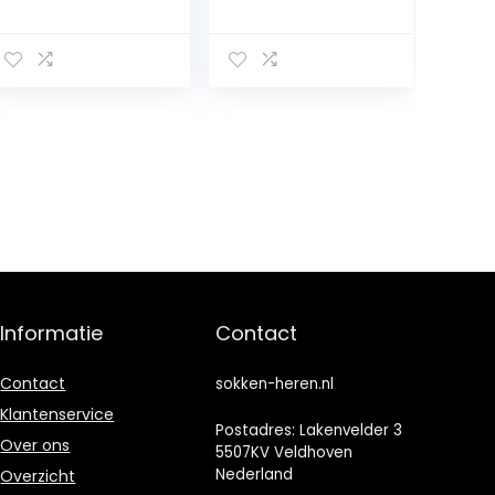
voor heren,
sokken kousen
warme, pluizige,
902012001
dikke huissokken,
huissokken met
noppen, cadeau
voor mannen
voor Kerstmis
38-44, F-493A1
Grijs, 38/44 EU
Informatie
Contact
Contact
sokken-heren.nl
Klantenservice
Postadres: Lakenvelder 3
Over ons
5507KV Veldhoven
Nederland
Overzicht