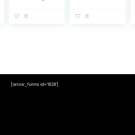
paar),
Sportsokken –
sportsokken met
Stay Fresh heren
badstof zool,
Sokken
retro sokken
met versterkte
hiel en teen
[arrow_forms id=’1628′]