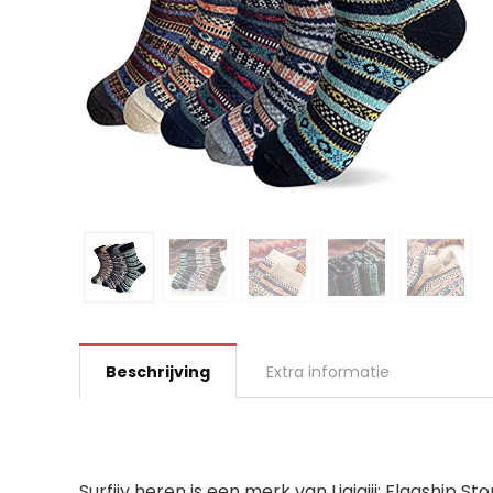
Beschrijving
Extra informatie
Surfiiy heren is een merk van Liqiqiii: Flagship St