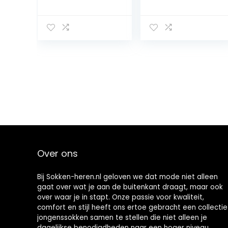
Sokken, Dames
ademend
& Heren,
duurzaam
Klassieke Stijl, 6
organisch
paar
katoen
versterkte
herensokken
gestreepte
duurzame
allrounder voor
zakelijke
alledaagse
katoenen
sokken
Multipack 2 Paar
Over ons
Bij Sokken-heren.nl geloven we dat mode niet alleen
gaat over wat je aan de buitenkant draagt, maar ook
over waar je in stapt. Onze passie voor kwaliteit,
comfort en stijl heeft ons ertoe gebracht een collectie
jongenssokken samen te stellen die niet alleen je
dagelijkse benodigdheden naar een hoger niveau