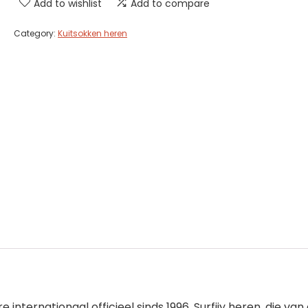
Add to wishlist
Add to compare
Category:
Kuitsokken heren
ore internationaal officieel sinds 1996, Surfiiy heren, die 