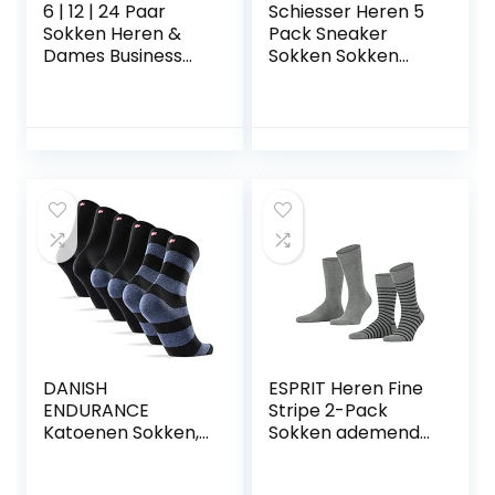
6 | 12 | 24 Paar
Schiesser Heren 5
Sokken Heren &
Pack Sneaker
Dames Business
Sokken Sokken
Sokken Katoen
Sportsokken –
Zwart
Stay Fresh heren
Sokken
DANISH
ESPRIT Heren Fine
ENDURANCE
Stripe 2-Pack
Katoenen Sokken,
Sokken ademend
Dames & Heren,
duurzaam
Klassieke Stijl, 6
organisch katoen