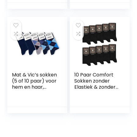
paar
versterkte
herensokken
gestreepte
duurzame
allrounder voor
zakelijke
alledaagse
katoenen sokken
Multipack 2 Paar
Mat & Vic’s sokken
10 Paar Comfort
(5 of 10 paar) voor
Sokken zonder
hem en haar,
Elastiek & zonder
katoen klassiek,
Naad Heren &
comfortabel,
Dames Katoen
klimaat regulerend
Comfortband