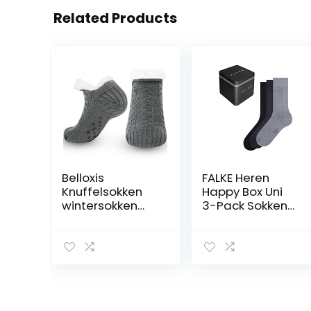
Related Products
Belloxis
FALKE Heren
Knuffelsokken
Happy Box Uni
wintersokken
3-Pack Sokken
voor heren,
admend katoen
warme, pluizige,
versterkte
dikke huissokken,
duurzame
huissokken met
herensokken
noppen, cadeau
business en elke
voor mannen
dag effen set in
voor Kerstmis
geschenkverpak