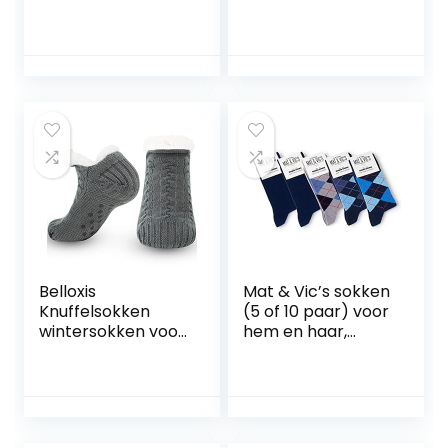
Dames en Heren –
Katoen
Dikke Gebreide
Nieuwigheid
Wintersokken – 2
Bemanning Sokken
Paar
Met patroon Kunst
Funky Fashional
Gewoontjes Jurk
Sokken
Belloxis
Mat & Vic’s sokken
Knuffelsokken
(5 of 10 paar) voor
wintersokken voor
hem en haar,
heren, warme,
katoen klassiek,
pluizige, dikke
comfortabel,
huissokken,
klimaat regulerend
huissokken met
noppen, cadeau