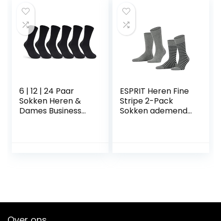
voor mannen voor
Kerstmis 38-44, F-
493A1 Grijs, 38/44
EU
6 | 12 | 24 Paar
ESPRIT Heren Fine
Sokken Heren &
Stripe 2-Pack
Dames Business
Sokken ademend
Sokken Katoen
duurzaam
Zwart
organisch katoen
versterkte
herensokken
gestreepte
duurzame
allrounder voor
zakelijke
alledaagse
katoenen sokken
Multipack 2 Paar
Over ons