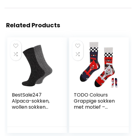
Related Products
BestSale247
TODO Colours
Alpaca-sokken,
Grappige sokken
wollen sokken
met motief –
voor dames en
meerkleurig,
heren, uniseks, fijn
kleurrijk, gek, voor
gebreide
levensvreugde
wintersokken,