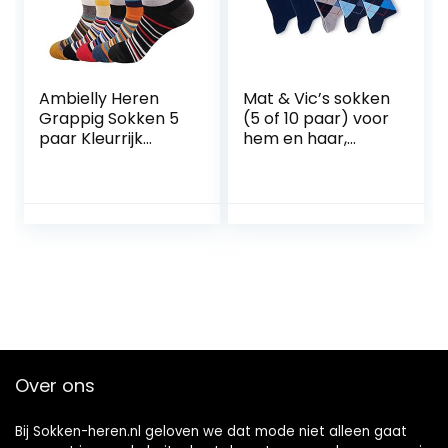
Ambielly Heren
Mat & Vic’s sokken
Grappig Sokken 5
(5 of 10 paar) voor
paar Kleurrijk
hem en haar,
Katoen
katoen klassiek,
Nieuwigheid
comfortabel,
Bemanning Sokken
klimaat regulerend
Met patroon Kunst
Funky Fashional
Gewoontjes Jurk
Sokken
Over ons
Bij Sokken-heren.nl geloven we dat mode niet alleen gaat