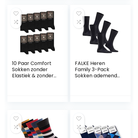
Noors
10 Paar Comfort
FALKE Heren
Sokken zonder
Family 3-Pack
Elastiek & zonder
Sokken ademend
Naad Heren &
duurzaam
Dames Katoen
biologisch katoen
Comfortband
versterkte
herensokken
huidvriendelijk
slijtvast eenkleurig
Multipack 3 Paren