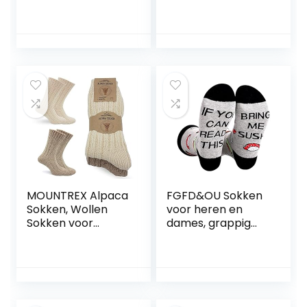
Ingo)
vlag, casual,
zakelijk, set van 8
paar
MOUNTREX Alpaca
FGFD&OU Sokken
Sokken, Wollen
voor heren en
Sokken voor
dames, grappig
Dames en Heren –
cadeau,
Dikke Gebreide
nieuwigheid,
Wintersokken – 2
katoenen sokken,
Paar
uniseks, met tekst
‘If you can read
this, bring me