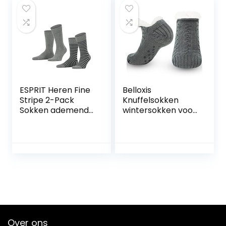
BACOG, POPCORN,
TACOS, SUSHI,
PIZZA, DonUTS,
Sushi.
ESPRIT Heren Fine
Belloxis
Stripe 2-Pack
Knuffelsokken
Sokken ademend
wintersokken voor
duurzaam
heren, warme,
organisch katoen
pluizige, dikke
versterkte
huissokken,
herensokken
huissokken met
gestreepte
noppen, cadeau
duurzame
voor mannen voor
allrounder voor
Kerstmis 38-44, F-
zakelijke
493A1 Grijs, 38/44
alledaagse
EU
katoenen sokken
Multipack 2 Paar
Over ons