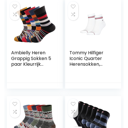
Ambielly Heren
Tommy Hilfiger
Grappig Sokken 5
Iconic Quarter
paar Kleurrijk
Herensokken,
Katoen
verpakking van 2
Nieuwigheid
stuks
Bemanning Sokken
Met patroon Kunst
Funky Fashional
Gewoontjes Jurk
Sokken