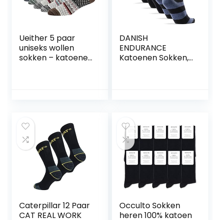
Ueither 5 paar
DANISH
uniseks wollen
ENDURANCE
sokken – katoenen
Katoenen Sokken,
sokken – gebreide
Dames & Heren,
sokken | voor
Klassieke Stijl, 6
mannen en
paar
vrouwen | vintage
stijl | warme crew-
sokken voor herfst
en winter
Caterpillar 12 Paar
Occulto Sokken
CAT REAL WORK
heren 100% katoen