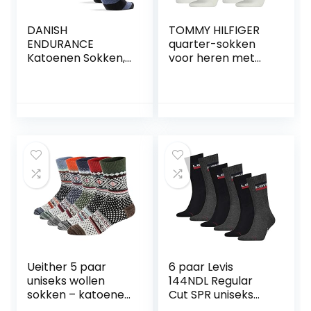
DANISH
TOMMY HILFIGER
ENDURANCE
quarter-sokken
Katoenen Sokken,
voor heren met
Dames & Heren,
vlag, casual,
Klassieke Stijl, 6
zakelijk, set van 8
paar
paar
Ueither 5 paar
6 paar Levis
uniseks wollen
144NDL Regular
sokken – katoenen
Cut SPR uniseks
sokken – gebreide
sokken kousen