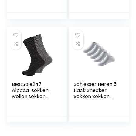
sokken | voor
902012001
mannen en
vrouwen | vintage
stijl | warme crew-
sokken voor herfst
en winter
BestSale247
Schiesser Heren 5
Alpaca-sokken,
Pack Sneaker
wollen sokken
Sokken Sokken
voor dames en
Sportsokken –
heren, uniseks, fijn
Stay Fresh heren
gebreide
Sokken
wintersokken,
Noors