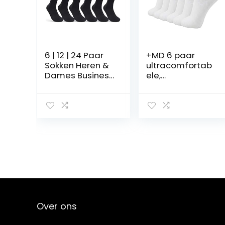
6 | 12 | 24 Paar
+MD 6 paar
Sokken Heren &
ultracomfortab
Dames Business
ele,
Sokken Katoen
vochtafvoerend
Zwart
e
bamboekwartso
kken voor heren
Over ons