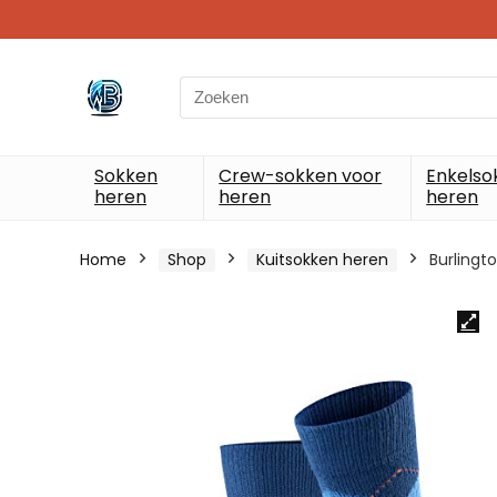
Search
for:
Sokken
Crew-sokken voor
Enkelso
heren
heren
heren
Home
Shop
Kuitsokken heren
Burlingt