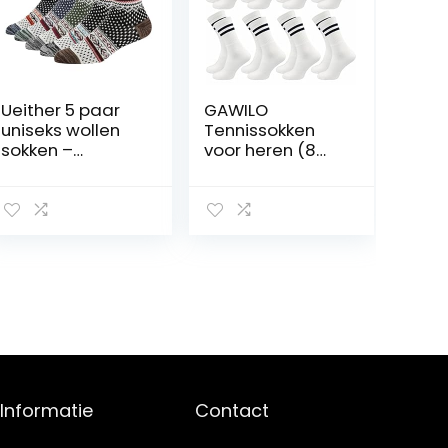
Ueither 5 paar
GAWILO
uniseks wollen
Tennissokken
sokken –
voor heren (8
katoenen
paar),
sokken –
sportsokken met
gebreide sokken
badstof zool,
| voor mannen
retro sokken
en vrouwen |
met versterkte
vintage stijl |
hiel en teen
warme crew-
sokken voor
herfst en winter
Informatie
Contact