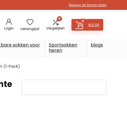
Nieuws en blogs lezen
0
0
€
0.00
Login
Vergelijken
verlanglijst
tbare sokken voor
Sportsokken
blogs
heren
n (1-Pack)
hte