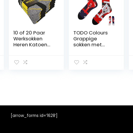
10 of 20 Paar
TODO Colours
Werksokken
Grappige
Heren Katoen
sokken met
WORK
motief –
meerkleurig,
kleurrijk, gek,
voor
levensvreugde
[arrow_forms id=’1628′]