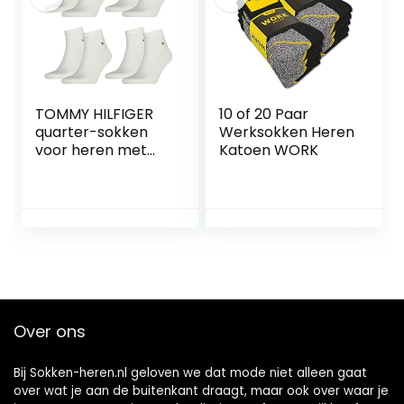
TOMMY HILFIGER
10 of 20 Paar
quarter-sokken
Werksokken Heren
voor heren met
Katoen WORK
vlag, casual,
zakelijk, set van 8
paar
Over ons
Bij Sokken-heren.nl geloven we dat mode niet alleen gaat
over wat je aan de buitenkant draagt, maar ook over waar je