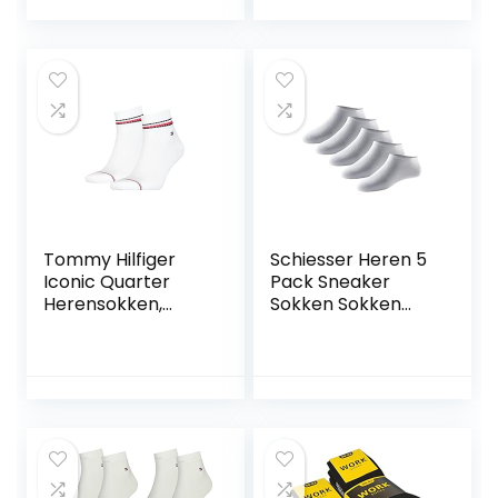
Tommy Hilfiger
Schiesser Heren 5
Iconic Quarter
Pack Sneaker
Herensokken,
Sokken Sokken
verpakking van 2
Sportsokken –
stuks
Stay Fresh heren
Sokken