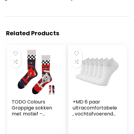
Related Products
TODO Colours
+MD 6 paar
Grappige sokken
ultracomfortabele
met motief –
, vochtafvoerende
meerkleurig,
bamboekwartsokk
kleurrijk, gek, voor
en voor heren
levensvreugde