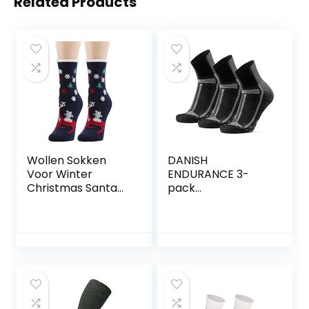
Related Products
Wollen Sokken
DANISH
Voor Winter
ENDURANCE 3-
Christmas Santa
pack
Claus Sokken
Hardloopsokken
Wollen Animal
voor Lange
Fashion Christmas
Afstanden,
Socks Dames
Kwartlengte, Anti-
Warm
Blaar voor Dames
Comfortabele
& Heren
Tube Sock Warme
Zachte