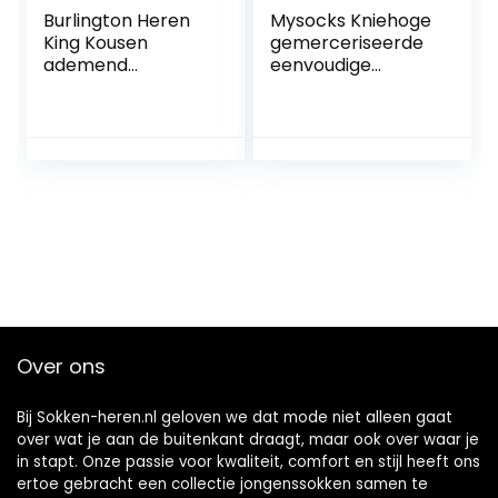
Burlington Heren
Mysocks Kniehoge
King Kousen
gemerceriseerde
ademend
eenvoudige
duurzaam
sokken
biologisch katoen
platte naad voor
drukvrije teen
modieus met
argyle business
everyday ONE-
SIZE-FITS-ALL als
geschenk 1 Paar
Over ons
Bij Sokken-heren.nl geloven we dat mode niet alleen gaat
over wat je aan de buitenkant draagt, maar ook over waar je
in stapt. Onze passie voor kwaliteit, comfort en stijl heeft ons
ertoe gebracht een collectie jongenssokken samen te