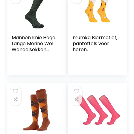
Geschenken
Wintersokken Set
Voor Dames En
Heren
Mannen Knie Hoge
mumka Biermotief,
Lange Merino Wol
pantoffels voor
Wandelsokken
heren,
zonder Elastiek
meerkleurig,
eenheidsmaat,
Meerkleurig, One
Size Grote Maten