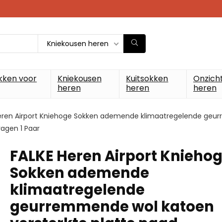
Kniekousen heren
kken voor
Kniekousen
Kuitsokken
Onzich
heren
heren
heren
eren Airport Kniehoge Sokken ademende klimaatregelende geur
dragen 1 Paar
FALKE Heren Airport Knieho
Sokken ademende
klimaatregelende
geurremmende wol katoen