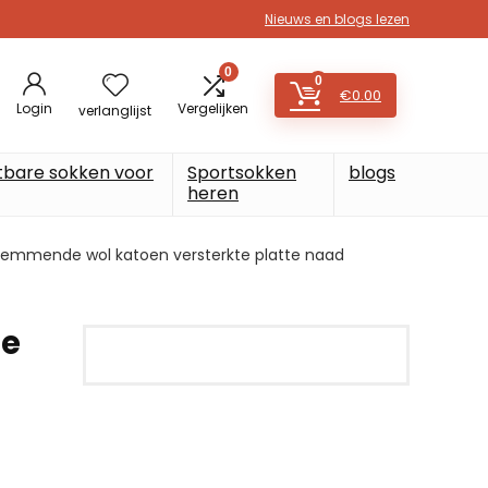
Nieuws en blogs lezen
0
0
€
0.00
Login
Vergelijken
verlanglijst
tbare sokken voor
Sportsokken
blogs
heren
remmende wol katoen versterkte platte naad
ge