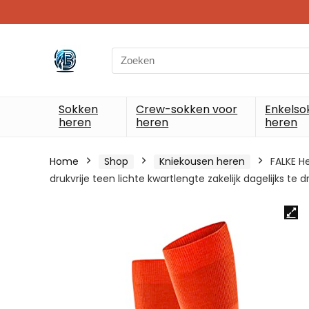
Search
for:
Sokken
Crew-sokken voor
Enkelso
heren
heren
heren
Home
Shop
Kniekousen heren
FALKE H
drukvrije teen lichte kwartlengte zakelijk dagelijks te 