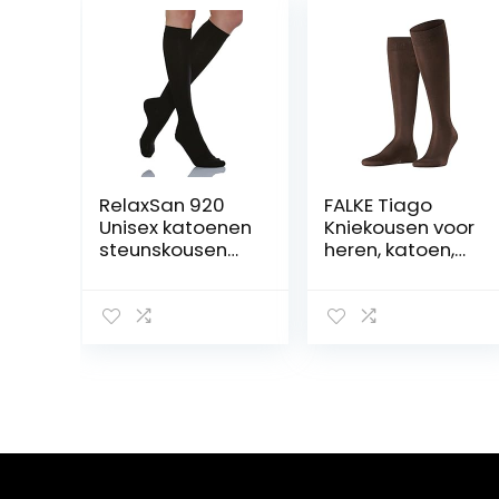
RelaxSan 920
FALKE Tiago
Unisex katoenen
Kniekousen voor
steunskousen
heren, katoen,
22-27 mmHg
zwart, wit, vele
compressie
andere kleuren,
versterkte
kniesokken
zonder patroon,
ademend, lang,
eenkleurig, hoog
en dun, 1 paar