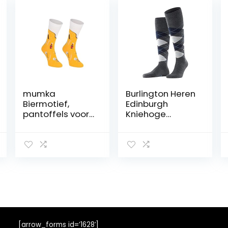
mumka
Burlington Heren
Biermotief,
Edinburgh
pantoffels voor
Kniehoge
heren,
Sokken
meerkleurig,
ademende
eenheidsmaat,
klimaatregelen
Meerkleurig, One
de
Size Grote
geurremmende
Maten
wol platte naad
drukvrije teen
argyle modieus
alledaags
zakelijk ONE-
SIZE-FITS-ALL
[arrow_forms id=’1628′]