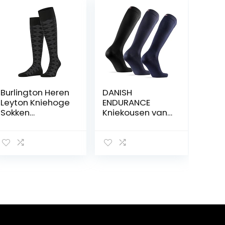
Burlington Heren
DANISH
Leyton Kniehoge
ENDURANCE
Sokken
Kniekousen van
ademend
Bamboe, Dames
klimaatregulere
& Heren,
nd
Superzacht &
geurremmend
Ademend, 3
wol platte naad
paar
drukvrije teen
argyle
modieuze
dagelijkse
business ONE-
SIZE-FITS-ALL als