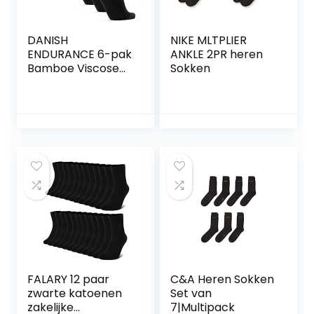
DANISH
NIKE MLTPLIER
ENDURANCE 6-pak
ANKLE 2PR heren
Bamboe Viscose
Sokken
Sokken,
Superzacht,
Klassieke Stijl,
Dagelijks Comfort,
voor Dames &
Heren
FALARY 12 paar
C&A Heren Sokken
zwarte katoenen
Set van
zakelijke
7|Multipack