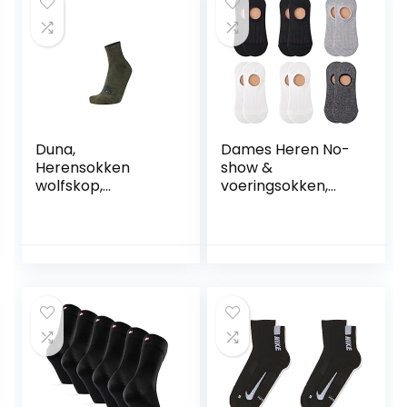
Duna,
Dames Heren No-
Herensokken
show &
wolfskop,
voeringsokken,
jachtsokken,
maat 38-42, laag
wandelsokken,
uitgesneden
vrijetijdssokken,
enkelsokken voor
werksokken,
sneakers of
outdoorsokken
vrijetijdsschoenen.
Pak van 6