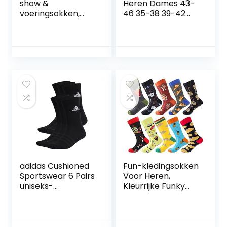
show &
Heren Dames 43-
voeringsokken,
46 35-38 39-42
maat 38-42, laag
47-50, Katoen
uitgesneden
Winter Sneaker
enkelsokken voor
Sokken, Warme
sneakers of
Thermo Dikke
vrijetijdsschoenen.
Sportsokken
Pak van 6
Damessokken
Tennissokken
Werksokken
Wintersokken
Thermosokken
Loopsokken 6 Paar
adidas Cushioned
Fun-kledingsokken
Sportswear 6 Pairs
Voor Heren,
uniseks-
Kleurrijke Funky
volwassene
Sokken Voor
Standaard Sokken
Mannen, Fancy
Nieuwigheid
Grappig Patroon