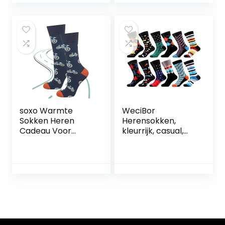
Casual Gekamde
Katoenen
Kantoorsokken,
Coole Gekke
Sokken Voor
Halverwege de
Kuit Uniek en
Opvallend
soxo Warmte
WeciBor
Sokken Heren
Herensokken,
Cadeau Voor
kleurrijk, casual,
Mannen Happy
business-sokken,
Socks Men 40-45
modieus, klassiek,
crew, katoen, 6/12
paar, 12 paar
geometrie