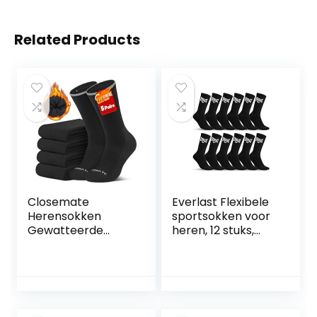
Related Products
Closemate
Everlast Flexibele
Herensokken
sportsokken voor
Gewatteerde
heren, 12 stuks,
Crew Sportsokken
hoge sokken voor
voor Heren Dikke
heren, ademend
warme
en comfortabel
thermische
mesh
katoenen
vochtafvoerende