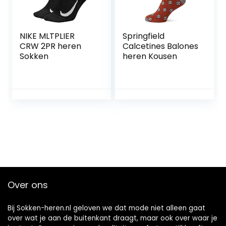
NIKE MLTPLIER
Springfield
CRW 2PR heren
Calcetines Balones
Sokken
heren Kousen
Over ons
Bij Sokken-heren.nl geloven we dat mode niet alleen gaat
over wat je aan de buitenkant draagt, maar ook over waar je