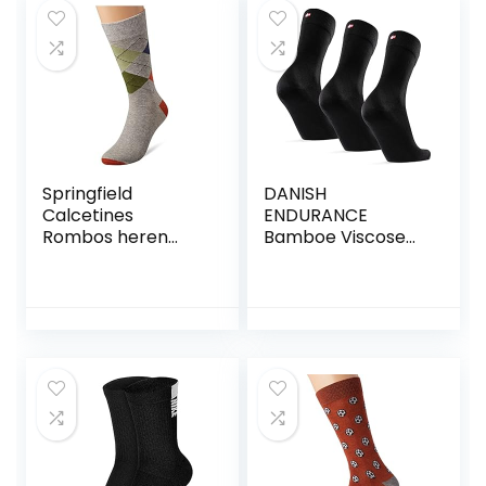
wintersokken voor
buitenprestaties
Wandelen Werk
Atletische sokken
5 paar
Springfield
DANISH
Calcetines
ENDURANCE
Rombos heren
Bamboe Viscose
Kousen
Sokken,
Superzacht, voor
Dames & Heren, 3-
paar