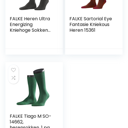
FALKE Heren Ultra
FALKE Sartorial Eye
Energizing
Fantasie Kniekous
Kniehoge Sokken
Heren 15361
admend katoen
sterke
compressiekousen
elegante lange
reizen lange
staande vluchten
verkwikking van de
benen 1 Paar
FALKE Tiago M SO-
14662,
herensokken, 1 pak,