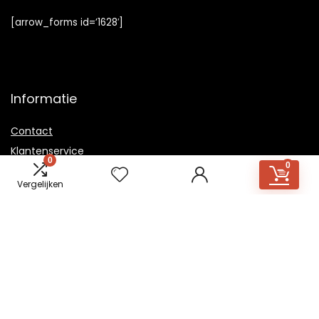
[arrow_forms id=’1628′]
Informatie
Contact
Klantenservice
0
0
Over ons
Vergelijken
Overzicht
Onze webshops
Vacature
Blogs
Privacybeleid
Adverteren
Contact