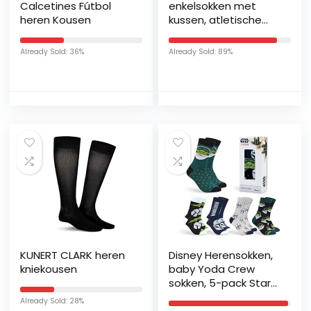
Calcetines Fútbol
enkelsokken met
heren Kousen
kussen, atletische
hardloopsportsokken,
anti-blaar katoenen
Already Sold: 36%
Already Sold: 89%
sokken voor mannen
en vrouwen, zwart, 10
paar zwart, 36-38 EU
KUNERT CLARK heren
Disney Herensokken,
kniekousen
baby Yoda Crew
sokken, 5-pack Star
Wars enkelsokken,
Already Sold: 28%
maat 16,5-30,5,