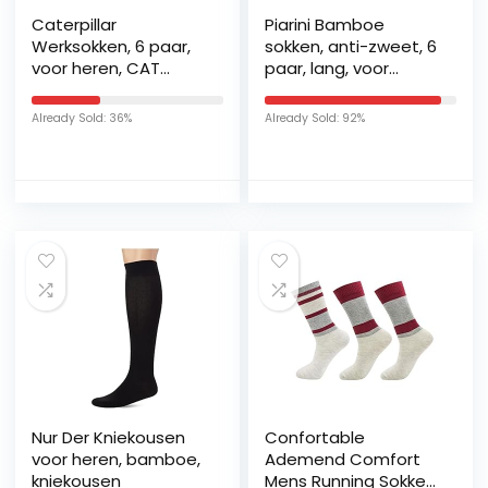
Caterpillar
Piarini Bamboe
Werksokken, 6 paar,
sokken, anti-zweet, 6
voor heren, CAT
paar, lang, voor
ongevallenpreventie,
dames en heren,
versterkt op hiel en
sokken tegen
Already Sold: 36%
Already Sold: 92%
teen, versterkt
zweetvoeten,
garen, van
ademend
uitstekende kwaliteit
katoenen spons
Nur Der Kniekousen
Confortable
voor heren, bamboe,
Ademend Comfort
kniekousen
Mens Running Sokken