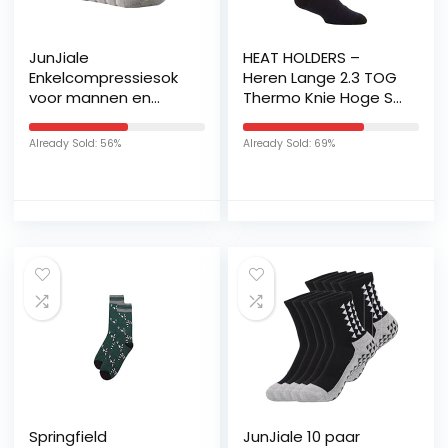
JunJiale
HEAT HOLDERS –
Enkelcompressiesok
Heren Lange 2.3 TOG
voor mannen en
Thermo Knie Hoge Ski
vrouwen, 2/4/6 paar,
Sokken
laag uitgesneden
Already Sold: 56%
Already Sold: 69%
compressiesok met
enkelsteun,
fluorescerend groen,
8 paar, 8 paar
Fluorescerend groen,
40-42 EU
Springfield
JunJiale 10 paar