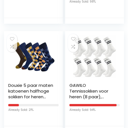
Already Sold: 98%
Mickey Mouse,
zachte ademende
werksokken, Boba
Fett Star Wars,
cadeaus voor
mannen
Douxie 5 paar maten
GAWILO
katoenen halfhoge
Tennissokken voor
sokken for heren
heren (8 paar),
Zakelijke herfst- en
sportsokken met
wintergestreepte
badstof zool, retro
Already Sold: 21%
Already Sold: 94%
geruite jurksokken
sokken met
versterkte hiel en
teen