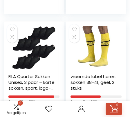
gestreepte
duurzame allrounder
voor zakelijke
alledaagse katoenen
sokken Multipack 2
Paar
FILA Quarter Sokken
vreemde label heren
Unisex, 3 paar – korte
sokken 38-41, geel, 2
sokken, sport, logo-
stuks
band, effen, 35-46,
zwart, 35/38 EU
Already Sold: 90%
Already Sold: 59%
0
0
Vergelijken