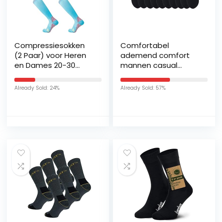
Compressiesokken
Comfortabel
(2 Paar) voor Heren
ademend comfort
en Dames 20-30
mannen casual
mmHg
sokken lente en
Compressiekousen
zomer mesh
Already Sold: 24%
Already Sold: 57%
Circulatie voor
ademende dunne
Fietsen Running
sectie effen kleur
Support Socks (XXL,
mannen korte buis
Sky Blue)
werk katoen sokken
stijl een 10 paar Pack