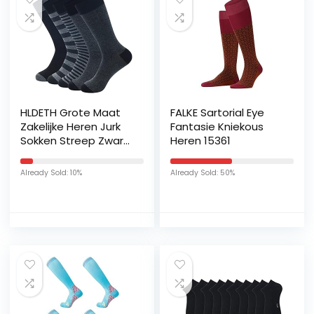
HLDETH Grote Maat
FALKE Sartorial Eye
Zakelijke Heren Jurk
Fantasie Kniekous
Sokken Streep Zwart
Heren 15361
Grijs Heren Katoenen
Sokken Maat:
Already Sold: 10%
Already Sold: 50%