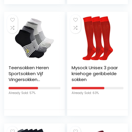
Teensokken Heren
Mysock Unisex 3 paar
Sportsokken Vijf
kniehoge geribbelde
Vingersokken
sokken
Katoenen Sneaker
Sokken met 5 tenen,
Already Sold: 57%
Already Sold: 63%
Toe Socks Men Five
Finger Socks for
Sports, EU 39-44,
3/4/5 paar